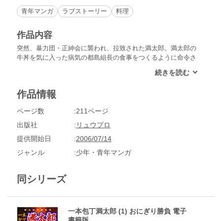
青年マンガ
ラブストーリー
料理
作品内容
突然、暴力団・正紳会に襲われ、拉致された満太郎。満太郎の
牛丼を気に入った病気の都島組長の食事をつくるように命令さ
れ、監禁されてしまう。医者の命令により肉料理ばかりつくら
される満太郎だったが、糖尿病の組長に毎日肉料理をつくるこ
とに疑問を持ちはじめ…。
作品情報
ページ数
211ページ
出版社
リュウプロ
提供開始日
2006/07/14
ジャンル
少年・青年マンガ
同シリーズ
一本包丁満太郎 (1) おにぎり勝負 電子
書籍版