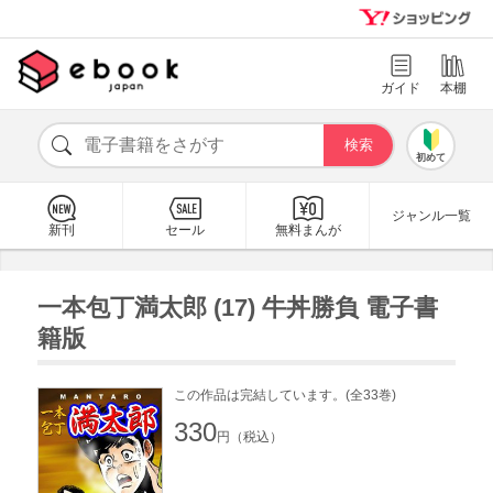
ガイド
本棚
初めて
ジャンル一覧
新刊
セール
無料まんが
一本包丁満太郎 (17) 牛丼勝負 電子書
籍版
この作品は完結しています。(全33巻)
330
円（税込）