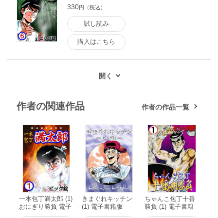
330
円（税込）
試し読み
購入はこちら
作者の関連作品
作者の作品一覧
一本包丁満太郎 (1)
きまぐれキッチン
ちゃんこ包丁十番
おにぎり勝負 電子
(1) 電子書籍版
勝負 (1) 電子書籍
書籍版
版