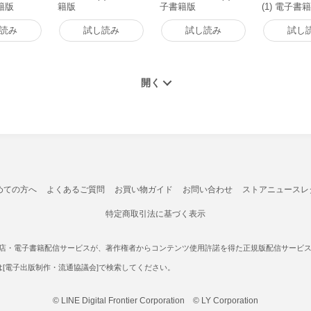
書籍版
籍版
子書籍版
(1) 電子書
読み
試し読み
試し読み
試し
めての方へ
よくあるご質問
お買い物ガイド
お問い合わせ
ストアニュースレ
特定商取引法に基づく表示
書店・電子書籍配信サービスが、著作権者からコンテンツ使用許諾を得た正規版配信サービスであ
たは[電子出版制作・流通協議会]で検索してください。
© LINE Digital Frontier Corporation © LY Corporation