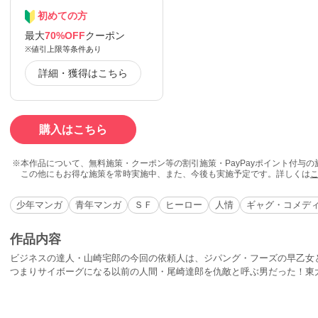
初めての方
最大
70%OFF
クーポン
※値引上限等条件あり
詳細・獲得はこちら
購入はこちら
本作品について、無料施策・クーポン等の割引施策・PayPayポイント付与
この他にもお得な施策を常時実施中、また、今後も実施予定です。詳しくは
少年マンガ
青年マンガ
ＳＦ
ヒーロー
人情
ギャグ・コメデ
作品内容
ビジネスの達人・山崎宅郎の今回の依頼人は、ジパング・フーズの早乙女
つまりサイボーグになる以前の人間・尾崎達郎を仇敵と呼ぶ男だった！東
でも競い合ったふたり。早乙女は一目ボレした女性が尾崎を愛していたこ
まれ続けていた。「ヤツが残した妻子を養い最高の幸福をプレゼントする
勝利できるのだ！」その言葉に山崎は…？