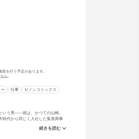
の施策を行う予定があります。
こちら
。
ィー
仕事
ゼノンコミックス
という男――彼は、かつての山崎。
大時代から同じく入社した集英商事
とを知った時から今まで劣等感に苛
。その時初めてワタシは尾崎達郎に