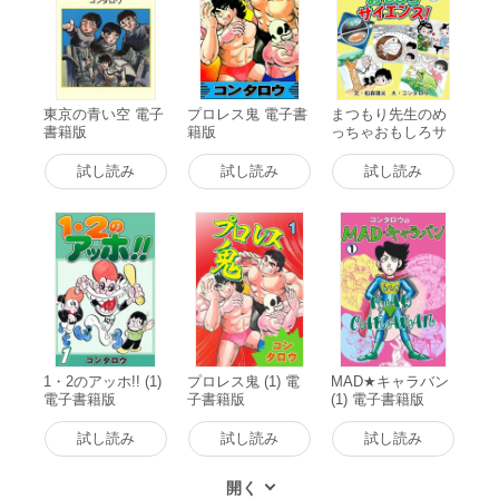
東京の青い空 電子
プロレス鬼 電子書
まつもり先生のめ
書籍版
籍版
っちゃおもしろサ
イエンス! (1) 電子
書籍版
試し読み
試し読み
試し読み
1・2のアッホ!! (1)
プロレス鬼 (1) 電
MAD★キャラバン
電子書籍版
子書籍版
(1) 電子書籍版
試し読み
試し読み
試し読み