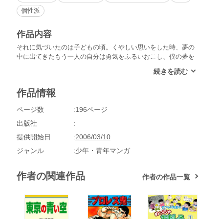
個性派
作品内容
それに気づいたのは子どもの頃。くやしい思いをした時、夢の
中に出てきたもう一人の自分は勇気をふるいおこし、僕の夢を
かなえてくれた。自分であって自分でない夢の中の自分。現実
の僕は全然ダメなのに、夢の僕はどんどん立派になってい
き…。不思議な不思議な夢物語。
作品情報
ページ数
196ページ
出版社
提供開始日
2006/03/10
ジャンル
少年・青年マンガ
作者の関連作品
作者の作品一覧