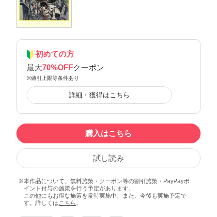
初めての方
最大
70%OFF
クーポン
※値引上限等条件あり
詳細・獲得はこちら
購入はこちら
試し読み
本作品について、無料施策・クーポン等の割引施策・PayPayポ
イント付与の施策を行う予定があります。
この他にもお得な施策を常時実施中、また、今後も実施予定で
す。詳しくは
こちら
。