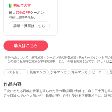
初めての方
最大
70%OFF
クーポン
※値引上限等条件あり
詳細・獲得はこちら
購入はこちら
本作品について、無料施策・クーポン等の割引施策・PayPayポイント付与
この他にもお得な施策を常時実施中、また、今後も実施予定です。詳しくは
ベストセラー
長編マンガ
少年マンガ
青年マンガ
ヒーロー
作品内容
三次にわたる西岐討伐軍を破られた殷の重鎮聞仲太師は、自ら三十万を率
定を目論んでいた太師だが、鉄壁の守りで待ち受ける正規軍相手に、計画
太師の決戦の時が迫る！