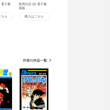
) 電子書
殷周伝説 (6) 電子書
籍版
こちら
購入はこちら
作者の作品一覧