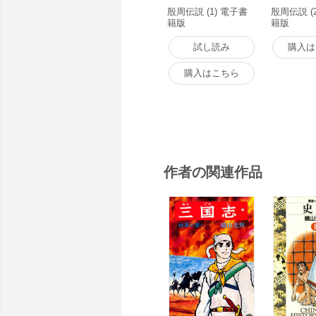
殷周伝説 (1) 電子書
殷周伝説 (
籍版
籍版
試し読み
購入は
購入はこちら
作者の関連作品