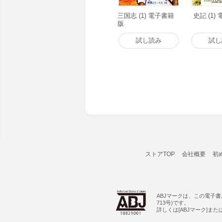
三国志 (1) 電子書籍
史記 (1)
版
試し読み
試し
ストアTOP
会社概要
初
ABJマークは、この電子
713号)です。
詳しくは[ABJマーク]ま