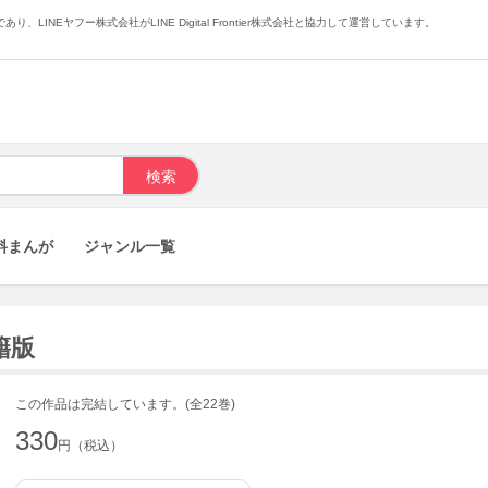
あり、LINEヤフー株式会社がLINE Digital Frontier株式会社と協力して運営しています。
料まんが
ジャンル一覧
籍版
この作品は完結しています。(全22巻)
330
円（税込）