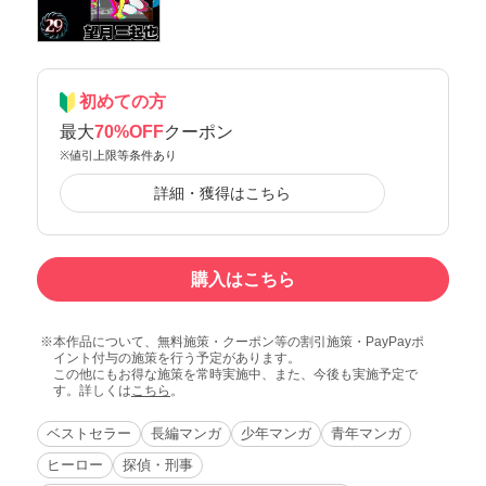
初めての方
最大
70%OFF
クーポン
※値引上限等条件あり
詳細・獲得はこちら
購入はこちら
本作品について、無料施策・クーポン等の割引施策・PayPayポ
イント付与の施策を行う予定があります。
この他にもお得な施策を常時実施中、また、今後も実施予定で
す。詳しくは
こちら
。
ベストセラー
長編マンガ
少年マンガ
青年マンガ
ヒーロー
探偵・刑事