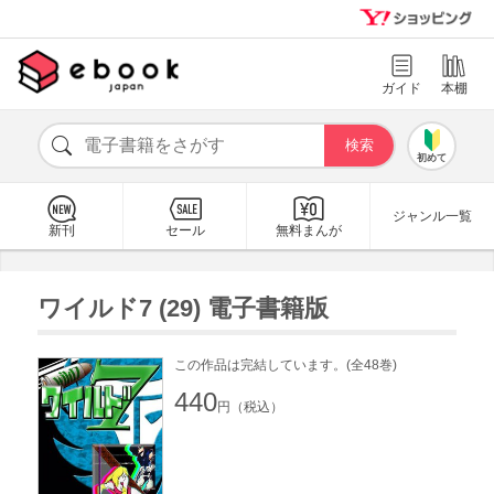
ガイド
本棚
初めて
ジャンル一覧
新刊
セール
無料まんが
ワイルド7 (29) 電子書籍版
この作品は完結しています。(全48巻)
440
円（税込）