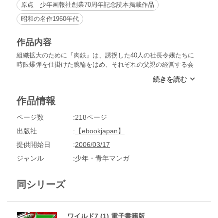
原点 少年画報社創業70周年記念読本掲載作品
昭和の名作1960年代
作品内容
組織拡大のために『肉鉄』は、誘拐した40人の社長令嬢たちに
時限爆弾を仕掛けた腕輪をはめ、それぞれの父親の経営する会
社を乗っ取ろうとした。特殊カーから発せられる超音波に誘発
されてこの腕輪が爆発することを知り、草波は令嬢たちを外国
へ逃がそうとしたが、不運にもその飛行機がハイジャックに遭
作品情報
ってしまった！急行した飛葉が破壊したコンビナートから流出
した石油は、空港周辺を火の海へと変えて、飛葉の行く手を阻
ページ数
218ページ
んでいた!!
出版社
【ebookjapan】
提供開始日
2006/03/17
ジャンル
少年・青年マンガ
同シリーズ
ワイルド7 (1) 電子書籍版