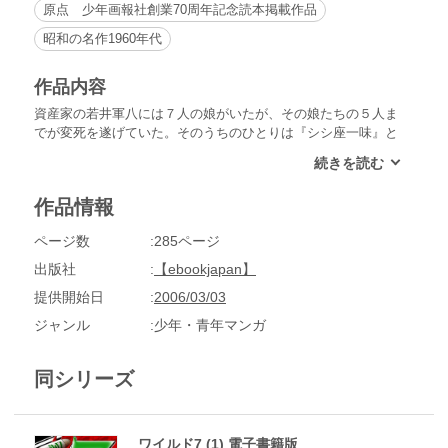
原点 少年画報社創業70周年記念読本掲載作品
昭和の名作1960年代
作品内容
資産家の若井軍八には７人の娘がいたが、その娘たちの５人ま
でが変死を遂げていた。そのうちのひとりは『シシ座一味』と
呼ばれるバイク族に夫もろとも惨殺されたが、一味は証拠不十
分で無罪となってしまった。この事件が40億円の遺産争いから
起こったと見たワイルド７は、一人一殺と称し一味を処刑して
作品情報
いったが、一味は証拠のバイクを隠滅するためにガソリンスタ
ンドを爆破！町全体を燃やし尽くしてしまった!!
ページ数
285ページ
出版社
【ebookjapan】
提供開始日
2006/03/03
ジャンル
少年・青年マンガ
同シリーズ
ワイルド7 (1) 電子書籍版