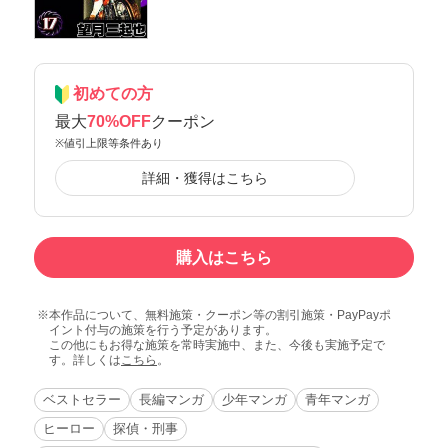
初めての方
最大
70%OFF
クーポン
※値引上限等条件あり
詳細・獲得はこちら
購入はこちら
本作品について、無料施策・クーポン等の割引施策・PayPayポ
イント付与の施策を行う予定があります。
この他にもお得な施策を常時実施中、また、今後も実施予定で
す。詳しくは
こちら
。
ベストセラー
長編マンガ
少年マンガ
青年マンガ
ヒーロー
探偵・刑事