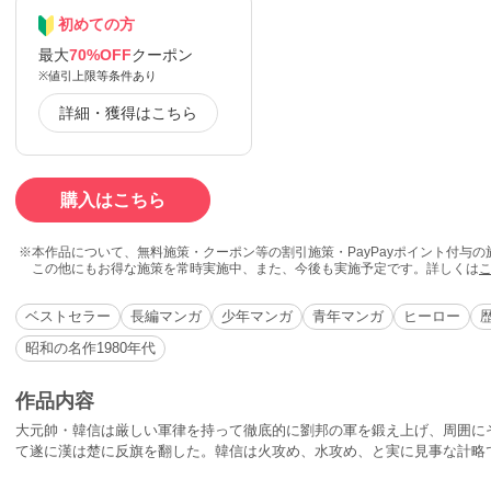
初めての方
最大
70%OFF
クーポン
※値引上限等条件あり
詳細・獲得はこちら
購入はこちら
本作品について、無料施策・クーポン等の割引施策・PayPayポイント付与
この他にもお得な施策を常時実施中、また、今後も実施予定です。詳しくは
ベストセラー
長編マンガ
少年マンガ
青年マンガ
ヒーロー
昭和の名作1980年代
作品内容
大元帥・韓信は厳しい軍律を持って徹底的に劉邦の軍を鍛え上げ、周囲に
て遂に漢は楚に反旗を翻した。韓信は火攻め、水攻め、と実に見事な計略
策謀が成功し、韓信は三秦を平定する。