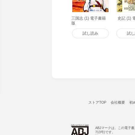
三国志 (1) 電子書籍
史記 (1)
版
試し読み
試し
ストアTOP
会社概要
初
ABJマークは、この電子
713号)です。