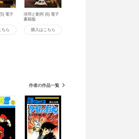
5) 電子
項羽と劉邦 (6) 電子
書籍版
こちら
購入はこちら
作者の作品一覧