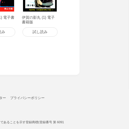
1) 電子書
伊賀の影丸 (1) 電子
書籍版
読み
試し読み
ター
プライバシーポリシー
ることを示す登録商標(登録番号 第 6091