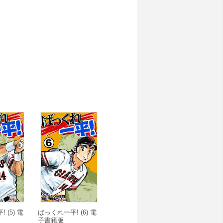
 (5) 電
ばっくれ一平! (6) 電
子書籍版