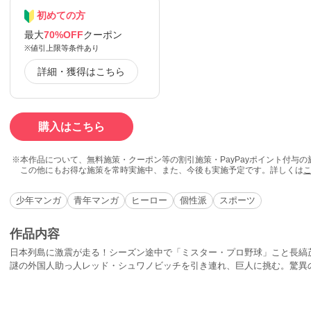
初めての方
最大
70%OFF
クーポン
※値引上限等条件あり
詳細・獲得はこちら
購入はこちら
本作品について、無料施策・クーポン等の割引施策・PayPayポイント付与
この他にもお得な施策を常時実施中、また、今後も実施予定です。詳しくは
少年マンガ
青年マンガ
ヒーロー
個性派
スポーツ
作品内容
日本列島に激震が走る！シーズン途中で「ミスター・プロ野球」こと長縞
謎の外国人助っ人レッド・シュワノビッチを引き連れ、巨人に挑む。驚異
砕、「赤い衝撃」が走る。そして、巨人最後の砦・沢村一平が赤い怪物に