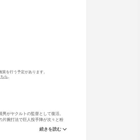
の施策を行う予定があります。
こちら
。
茂男がヤクルトの監督として復活。
の片腕打法で巨人投手陣が次々と粉
立ちはだかる。