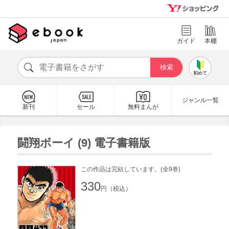
ガイド
本棚
初めて
ジャンル一覧
新刊
セール
無料まんが
闘翔ボーイ (9) 電子書籍版
この作品は完結しています。(全9巻)
330
円（税込）