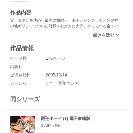
作品内容
父、篁浩介を沈めた最強の格闘王・海王とパンクラチオン発祥
の地ギリシャでついに対戦をむかえた大介。持っている全ての
力を出して挑むも、海王は想像を絶する強さだった。だが、闘
い続けることで成長してきた大介は、父を越え、海王と対等の
勝負を繰り広げる。果たして勝負の行方は……!?
作品情報
ページ数
176ページ
出版社
提供開始日
2005/10/14
ジャンル
少年・青年マンガ
同シリーズ
闘翔ボーイ (1) 電子書籍版
330
円（税込）