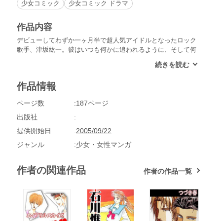
少女コミック
少女コミック ドラマ
作品内容
デビューしてわずか一ヶ月半で超人気アイドルとなったロック
歌手、津坂紘一。彼はいつも何かに追われるように、そして何
かから逃げ続けるように歌っていた……。津坂をそこまで追い
詰める過去とは……!?熱きロックン･ロール魂を謳った表題作
「ゆるく静かに闇をぬけて」他、短編3作品同時収録!!
作品情報
ページ数
187ページ
出版社
提供開始日
2005/09/22
ジャンル
少女・女性マンガ
作者の関連作品
作者の作品一覧