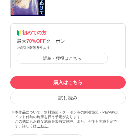
初めての方
最大
70%OFF
クーポン
※値引上限等条件あり
詳細・獲得はこちら
購入はこちら
試し読み
本作品について、無料施策・クーポン等の割引施策・PayPayポ
イント付与の施策を行う予定があります。
この他にもお得な施策を常時実施中、また、今後も実施予定で
す。詳しくは
こちら
。