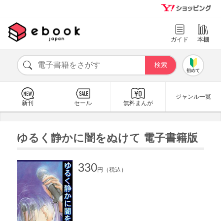
ガイド
本棚
初めて
ジャンル一覧
新刊
セール
無料まんが
ゆるく静かに闇をぬけて 電子書籍版
330
円（税込）