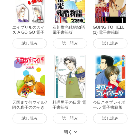
エイプリルスカイ
石川惟光残酷物語
GOING TO HELL
ズ A GO GO 電子
電子書籍版
(1) 電子書籍版
書籍版
試し読み
試し読み
試し読み
天国まで何マイル?
料理男子の日常 電
今日こそプレイボ
阿久真子ののぞき
子書籍版
ール 電子書籍版
見ファイル 電子書
籍版
試し読み
試し読み
試し読み