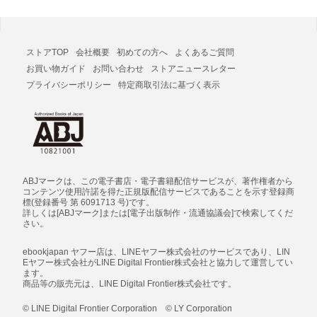
ストアTOP
会社概要
初めての方へ
よくあるご質問
お買い物ガイド
お問い合わせ
ストアニュースレター
プライバシーポリシー
特定商取引法に基づく表示
ABJマークは、この電子書店・電子書籍配信サービスが、著作権者から
コンテンツ使用許諾を得た正規版配信サービスであることを示す登録商
標(登録番号 第 6091713 号)です。
詳しくは[ABJマーク]または[電子出版制作・流通協議会]で検索してくだ
さい。
ebookjapan ヤフー店は、LINEヤフー株式会社のサービスであり、LIN
Eヤフー株式会社がLINE Digital Frontier株式会社と協力して運営してい
ます。
商品等の販売元は、LINE Digital Frontier株式会社です。
© LINE Digital Frontier Corporation © LY Corporation