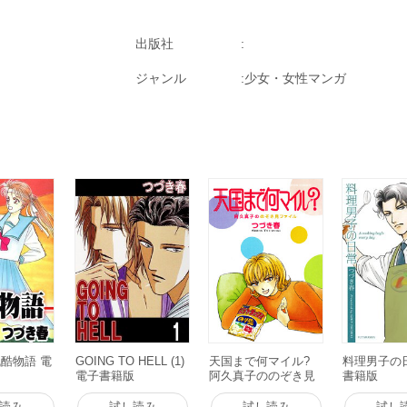
出版社
ジャンル
少女・女性マンガ
酷物語 電
GOING TO HELL (1)
天国まで何マイル?
料理男子の
電子書籍版
阿久真子ののぞき見
書籍版
ファイル 電子書籍版
読み
試し読み
試し読み
試し