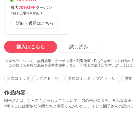
最大
70%OFF
クーポン
※値引上限等条件あり
詳細・獲得はこちら
購入はこちら
試し読み
本作品について、無料施策・クーポン等の割引施策・PayPayポイント付与
この他にもお得な施策を常時実施中、また、今後も実施予定です。詳しくは
少女コミック
ラブストーリー
少女コミック ラブストーリー
少女
作品内容
園子さんは、とってもおっちょこちょいで、男の子がニガテ。そんな園子
学!!そこには素敵な仲間たちと華咲くんがいた…。そして園子さんの恋のラ
さんとちょっぴりヘンな仲間たちの、とびきり青春ストーリー!!