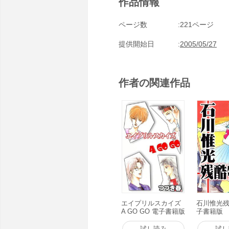
作品情報
ページ数
221ページ
提供開始日
2005/05/27
作者の関連作品
エイプリルスカイズ
石川惟光残
A GO GO 電子書籍版
子書籍版
試し読み
試し