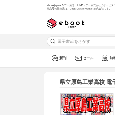
ebookjapan ヤフー店は、LINEヤフー株式会社のサービスで
商品等の販売元は、LINE Digital Frontier株式会社です。
新刊
セール
無
県立原島工業高校 電