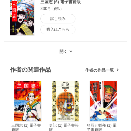
三国志 (6) 電子書籍版
330
円（税込）
試し読み
購入はこちら
作者の関連作品
作者の作品一覧
三国志 (1) 電子書
史記 (1) 電子書籍
項羽と劉邦 (1) 電
籍版
版
子書籍版