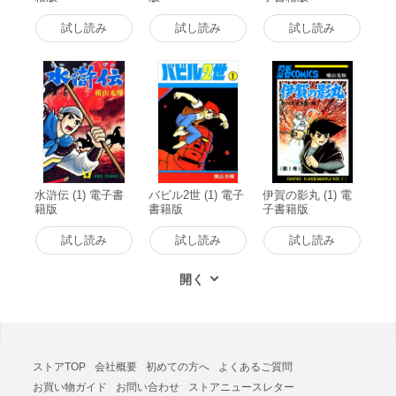
試し読み
試し読み
試し読み
水滸伝 (1) 電子書
バビル2世 (1) 電子
伊賀の影丸 (1) 電
籍版
書籍版
子書籍版
試し読み
試し読み
試し読み
ストアTOP
会社概要
初めての方へ
よくあるご質問
お買い物ガイド
お問い合わせ
ストアニュースレター