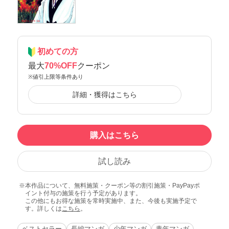
初めての方
最大
70%OFF
クーポン
※値引上限等条件あり
詳細・獲得はこちら
購入はこちら
試し読み
本作品について、無料施策・クーポン等の割引施策・PayPayポ
イント付与の施策を行う予定があります。
この他にもお得な施策を常時実施中、また、今後も実施予定で
す。詳しくは
こちら
。
ベストセラー
長編マンガ
少年マンガ
青年マンガ