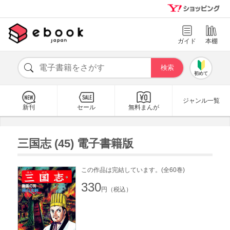
ガイド
本棚
初めて
ジャンル一覧
新刊
セール
無料まんが
三国志 (45) 電子書籍版
この作品は完結しています。(全60巻)
330
円（税込）