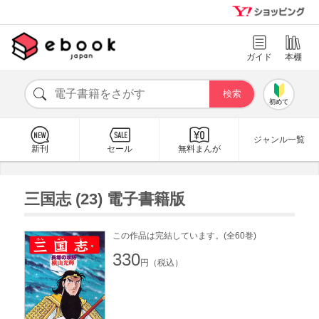
ガイド
本棚
初めて
ジャンル一覧
新刊
セール
無料まんが
三国志 (23) 電子書籍版
この作品は完結しています。(全60巻)
330
円（税込）