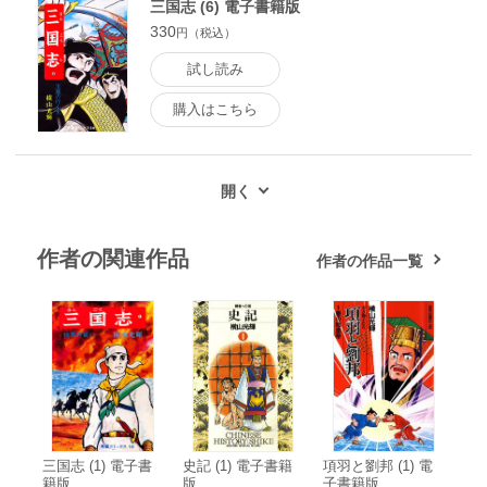
三国志 (6) 電子書籍版
330
円（税込）
試し読み
購入はこちら
作者の関連作品
作者の作品一覧
三国志 (1) 電子書
史記 (1) 電子書籍
項羽と劉邦 (1) 電
籍版
版
子書籍版