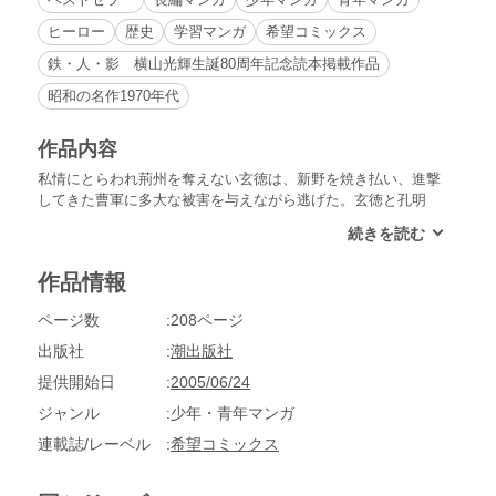
ヒーロー
歴史
学習マンガ
希望コミックス
鉄・人・影 横山光輝生誕80周年記念読本掲載作品
昭和の名作1970年代
作品内容
私情にとらわれ荊州を奪えない玄徳は、新野を焼き払い、進撃
してきた曹軍に多大な被害を与えながら逃げた。玄徳と孔明
は、難民を連れて襄陽についたが、城内で同士討ちがおきたの
を見て、江陵へ進路を変える。荊州城に入った曹操は、玄徳追
撃を命じる。長坂で曹軍に追いつかれた玄徳軍に、趙雲が寝返
作品情報
ったとの報告が飛びこんでくる。
ページ数
208ページ
出版社
潮出版社
提供開始日
2005/06/24
ジャンル
少年・青年マンガ
連載誌/レーベル
希望コミックス