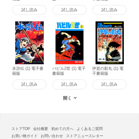
試し読み
試し読み
試し読み
水滸伝 (1) 電子書
バビル2世 (1) 電子
伊賀の影丸 (1) 電
籍版
書籍版
子書籍版
試し読み
試し読み
試し読み
ストアTOP
会社概要
初めての方へ
よくあるご質問
お買い物ガイド
お問い合わせ
ストアニュースレター