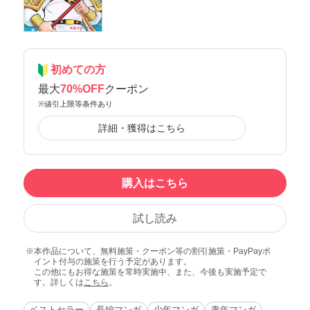
初めての方
最大
70%OFF
クーポン
※値引上限等条件あり
詳細・獲得はこちら
購入はこちら
試し読み
本作品について、無料施策・クーポン等の割引施策・PayPayポ
イント付与の施策を行う予定があります。
この他にもお得な施策を常時実施中、また、今後も実施予定で
す。詳しくは
こちら
。
ベストセラー
長編マンガ
少年マンガ
青年マンガ