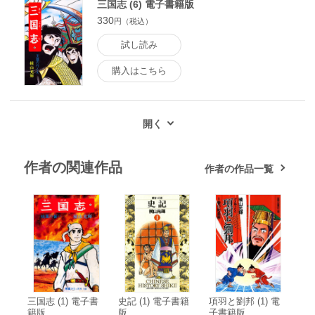
三国志 (6) 電子書籍版
330
円（税込）
試し読み
購入はこちら
作者の関連作品
作者の作品一覧
三国志 (1) 電子書
史記 (1) 電子書籍
項羽と劉邦 (1) 電
籍版
版
子書籍版