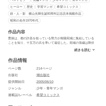
ヒーロー
歴史
学習マンガ
希望コミックス
鉄・人・影 横山光輝生誕80周年記念読本掲載作品
昭和の名作1970年代
作品内容
曹操は、都の許昌を狙っている勢力が南陽宛城に集結している
ことを知り、十五万の兵を率いて遠征した。宛城の張繍は降伏
し、曹操は無血入城する。しかし宛城の未亡人に夢中になった
曹操は、油断したところを張繍に襲われ、命からがら許昌へ逃
げ帰った。傷も癒えた頃、呂布の使者・陳登が袁術と呂布の企
作品情報
みを知らせに曹操のもとを訪れた。
ページ数
214ページ
出版社
潮出版社
提供開始日
2005/06/10
ジャンル
少年・青年マンガ
連載誌/レーベル
希望コミックス