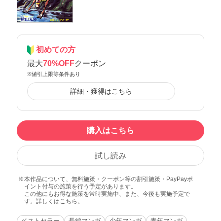
初めての方
最大
70%OFF
クーポン
※値引上限等条件あり
詳細・獲得はこちら
購入はこちら
試し読み
本作品について、無料施策・クーポン等の割引施策・PayPayポ
イント付与の施策を行う予定があります。
この他にもお得な施策を常時実施中、また、今後も実施予定で
す。詳しくは
こちら
。
ベストセラー
長編マンガ
少年マンガ
青年マンガ