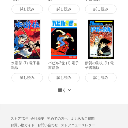
試し読み
試し読み
試し読み
水滸伝 (1) 電子書
バビル2世 (1) 電子
伊賀の影丸 (1) 電
籍版
書籍版
子書籍版
試し読み
試し読み
試し読み
ストアTOP
会社概要
初めての方へ
よくあるご質問
お買い物ガイド
お問い合わせ
ストアニュースレター