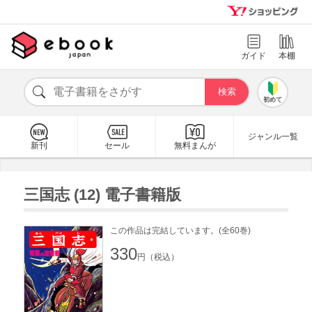
ガイド
本棚
初めて
ジャンル一覧
新刊
セール
無料まんが
三国志 (12) 電子書籍版
この作品は完結しています。(全60巻)
330
円（税込）