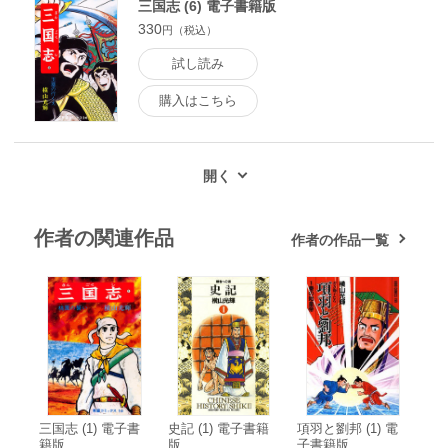
三国志 (6) 電子書籍版
330
円（税込）
試し読み
購入はこちら
作者の関連作品
作者の作品一覧
三国志 (1) 電子書
史記 (1) 電子書籍
項羽と劉邦 (1) 電
籍版
版
子書籍版