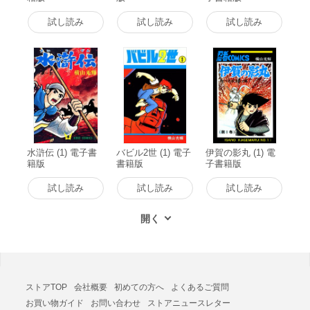
試し読み
試し読み
試し読み
水滸伝 (1) 電子書
バビル2世 (1) 電子
伊賀の影丸 (1) 電
籍版
書籍版
子書籍版
試し読み
試し読み
試し読み
ストアTOP
会社概要
初めての方へ
よくあるご質問
お買い物ガイド
お問い合わせ
ストアニュースレター