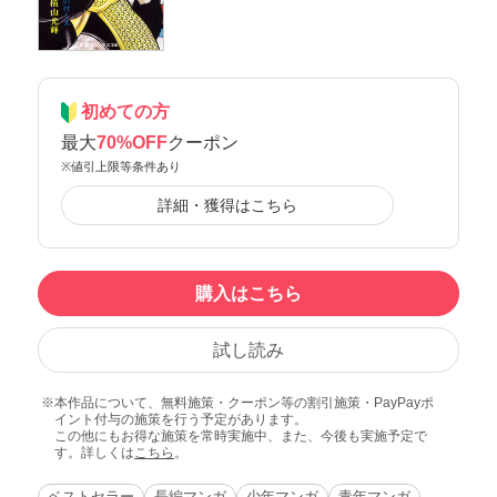
初めての方
最大
70%OFF
クーポン
※値引上限等条件あり
詳細・獲得はこちら
購入はこちら
試し読み
本作品について、無料施策・クーポン等の割引施策・PayPayポ
イント付与の施策を行う予定があります。
この他にもお得な施策を常時実施中、また、今後も実施予定で
す。詳しくは
こちら
。
ベストセラー
長編マンガ
少年マンガ
青年マンガ