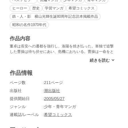
ヒーロー
歴史
学習マンガ
希望コミックス
鉄・人・影 横山光輝生誕80周年記念読本掲載作品
昭和の名作1970年代
作品内容
董卓は長安への遷都を強行し、洛陽を焼き払った。単独で追撃
した曹操は待ち伏せにあい、危機におちいる。曹操は一命をと
りとめたものの、兵の大半を失う大惨敗をした。洛陽に入った
孫堅は、焼け跡の井戸で皇帝の玉璽を見つける。追討軍に見切
りをつけた孫堅は玉璽を持って帰国するが、袁紹はそれを許さ
作品情報
ず孫堅に追っ手をさしむけた。
ページ数
211ページ
出版社
潮出版社
提供開始日
2005/05/27
ジャンル
少年・青年マンガ
連載誌/レーベル
希望コミックス