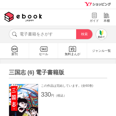
ガイド
本棚
初めて
ジャンル一覧
新刊
セール
無料まんが
三国志 (6) 電子書籍版
この作品は完結しています。(全60巻)
330
円（税込）