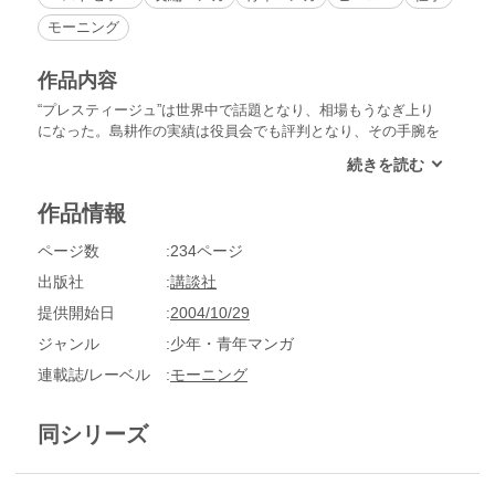
モーニング
作品内容
“プレスティージュ”は世界中で話題となり、相場もうなぎ上り
になった。島耕作の実績は役員会でも評判となり、その手腕を
見込んで、グループ企業の赤字部門・サンライトレコード社の
建て直しを依頼される。三分の一の社員をリストラしなければ
ならない辛い仕事だ。島耕作は、代表取締役専務として再出向
作品情報
する決意をする。
ページ数
234ページ
出版社
講談社
提供開始日
2004/10/29
ジャンル
少年・青年マンガ
連載誌/レーベル
モーニング
同シリーズ