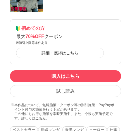
初めての方
最大
70%OFF
クーポン
※値引上限等条件あり
詳細・獲得はこちら
購入はこちら
試し読み
本作品について、無料施策・クーポン等の割引施策・PayPayポ
イント付与の施策を行う予定があります。
この他にもお得な施策を常時実施中、また、今後も実施予定で
す。詳しくは
こちら
。
ベストセラー
長編マンガ
青年マンガ
ヒーロー
仕事