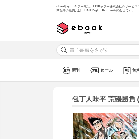
ebookjapan ヤフー店は、LINEヤフー株式会社のサービスで
商品等の販売元は、LINE Digital Frontier株式会社です。
新刊
セール
無
包丁人味平 荒磯勝負 (