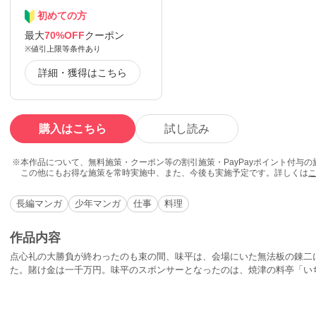
初めての方
最大
70%OFF
クーポン
※値引上限等条件あり
詳細・獲得はこちら
購入はこちら
試し読み
本作品について、無料施策・クーポン等の割引施策・PayPayポイント付与
この他にもお得な施策を常時実施中、また、今後も実施予定です。詳しくは
長編マンガ
少年マンガ
仕事
料理
作品内容
点心礼の大勝負が終わったのも束の間、味平は、会場にいた無法板の錬二
た。賭け金は一千万円。味平のスポンサーとなったのは、焼津の料亭「い
あった。勝負の舞台は荒磯の板場。荒磯料理は焼津の名物である。しかし
弱点があった…。