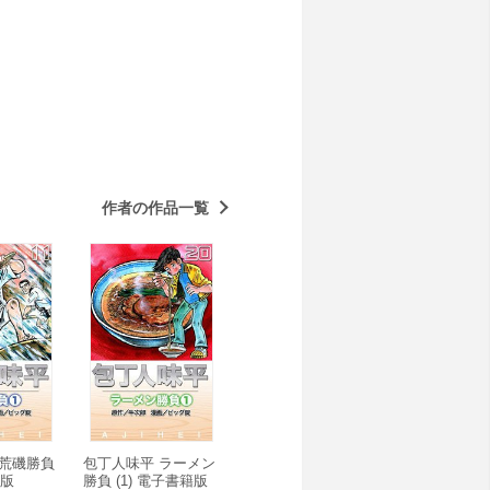
作者の作品一覧
 荒磯勝負
包丁人味平 ラーメン
籍版
勝負 (1) 電子書籍版