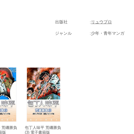
出版社
リュウプロ
ジャンル
少年・青年マンガ
 荒磯勝負
包丁人味平 荒磯勝負
書籍版
(3) 電子書籍版