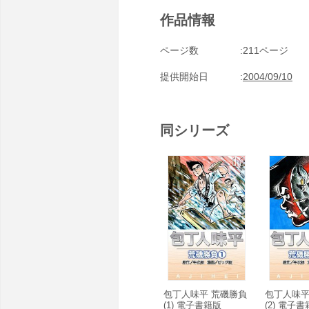
作品情報
ページ数
211ページ
提供開始日
2004/09/10
同シリーズ
包丁人味平 荒磯勝負
包丁人味平
(1) 電子書籍版
(2) 電子