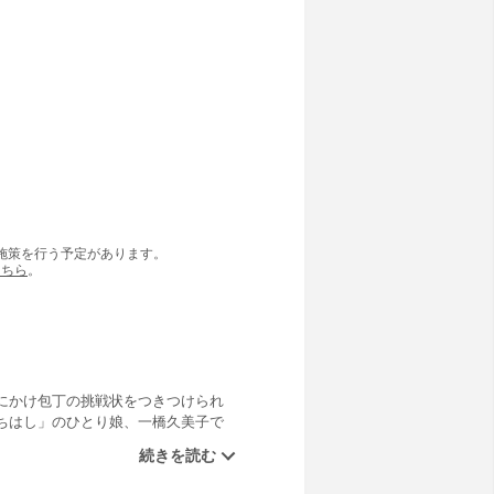
の施策を行う予定があります。
こちら
。
にかけ包丁の挑戦状をつきつけられ
ちはし」のひとり娘、一橋久美子で
味平には魚アレルギーという大きな