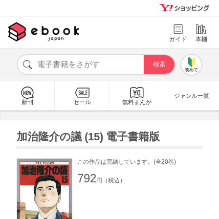
ガイド
本棚
初めて
ジャンル一覧
新刊
セール
無料まんが
加治隆介の議 (15) 電子書籍版
この作品は完結しています。(全20巻)
792
円（税込）