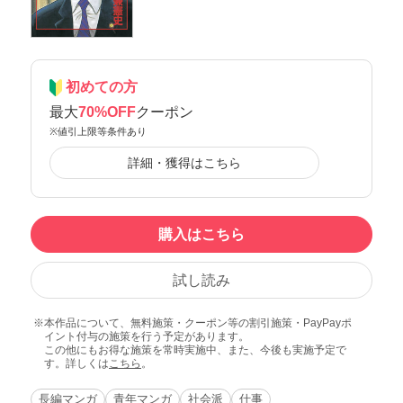
初めての方
最大
70%OFF
クーポン
※値引上限等条件あり
詳細・獲得はこちら
購入はこちら
試し読み
本作品について、無料施策・クーポン等の割引施策・PayPayポ
イント付与の施策を行う予定があります。
この他にもお得な施策を常時実施中、また、今後も実施予定で
す。詳しくは
こちら
。
長編マンガ
青年マンガ
社会派
仕事