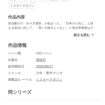
ミスターマガジン
作品内容
加治隆介の「みそぎ選挙」が始まった。「日本のために」と訴
える加治に対して、「我々の味方じゃない」と地元有権者はそ
っぽを向いてしまう。対立候補の谷崎は、あからさまな加治批
判と、地元への利益還元をうたう。自由と責任党の比例区名簿
にも入らなかった加治の苦しい選挙が始まった！
作品情報
ページ数
192ページ
出版社
講談社
提供開始日
2004/08/27
ジャンル
少年・青年マンガ
連載誌/レーベル
ミスターマガジン
同シリーズ