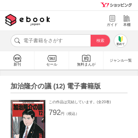
ガイド
本棚
初めて
ジャンル一覧
新刊
セール
無料まんが
加治隆介の議 (12) 電子書籍版
この作品は完結しています。(全20巻)
792
円（税込）