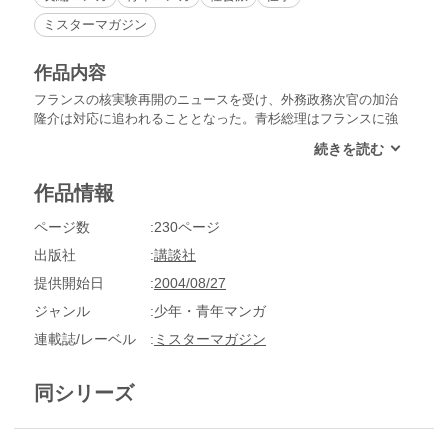
ミスターマガジン
作品内容
フランスの核実験再開のニュースを受け、外務政務次官の加治
隆介は対応に追われることとなった。青杉総理はフランスに強
い抗議をし、国内世論も過剰に反応して、フランス大使館の前
では連日デモ運動が行われる。日本のフランスに対する強硬姿
勢を見て、ホワイトハウスから「日本がとるべき望ましい行
作品情報
動」の示唆が入るが…
ページ数
230ページ
出版社
講談社
提供開始日
2004/08/27
ジャンル
少年・青年マンガ
連載誌/レーベル
ミスターマガジン
同シリーズ