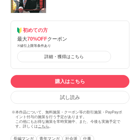
初めての方
最大
70%OFF
クーポン
※値引上限等条件あり
詳細・獲得はこちら
購入はこちら
試し読み
本作品について、無料施策・クーポン等の割引施策・PayPayポ
イント付与の施策を行う予定があります。
この他にもお得な施策を常時実施中、また、今後も実施予定で
す。詳しくは
こちら
。
長編マンガ
青年マンガ
社会派
仕事