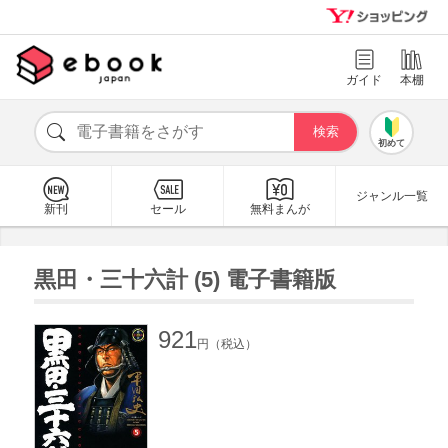
ガイド
本棚
初めて
ジャンル一覧
新刊
セール
無料まんが
黒田・三十六計 (5) 電子書籍版
921
円（税込）