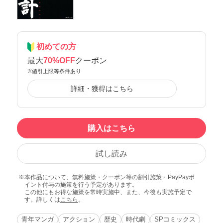
初めての方
最大
70%OFF
クーポン
※値引上限等条件あり
詳細・獲得はこちら
購入はこちら
試し読み
本作品について、無料施策・クーポン等の割引施策・PayPayポ
イント付与の施策を行う予定があります。
この他にもお得な施策を常時実施中、また、今後も実施予定で
す。詳しくは
こちら
。
青年マンガ
アクション
歴史
時代劇
SPコミックス