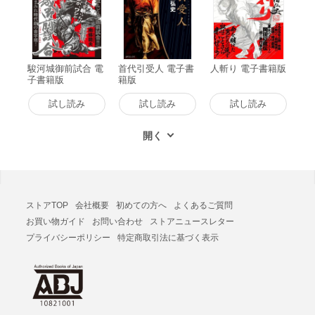
駿河城御前試合 電
首代引受人 電子書
人斬り 電子書籍版
子書籍版
籍版
試し読み
試し読み
試し読み
ストアTOP
会社概要
初めての方へ
よくあるご質問
お買い物ガイド
お問い合わせ
ストアニュースレター
プライバシーポリシー
特定商取引法に基づく表示