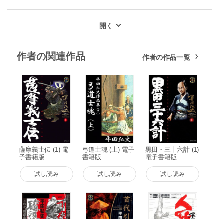
作者の関連作品
作者の作品一覧
薩摩義士伝 (1) 電
弓道士魂 (上) 電子
黒田・三十六計 (1)
子書籍版
書籍版
電子書籍版
試し読み
試し読み
試し読み