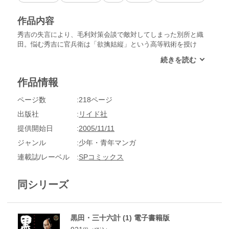
作品内容
秀吉の失言により、毛利対策会談で敵対してしまった別所と織
田。悩む秀吉に官兵衛は「欲擒姑縦」という高等戦術を授け
る。下剋上の乱世を「三十六計」の策を用い生き抜く、青年武
将・黒田官兵衛を時代劇画の巨匠・平田弘史が描いた本格時代
劇巨編!!
作品情報
ページ数
218ページ
出版社
リイド社
提供開始日
2005/11/11
ジャンル
少年・青年マンガ
連載誌/レーベル
SPコミックス
同シリーズ
黒田・三十六計 (1) 電子書籍版