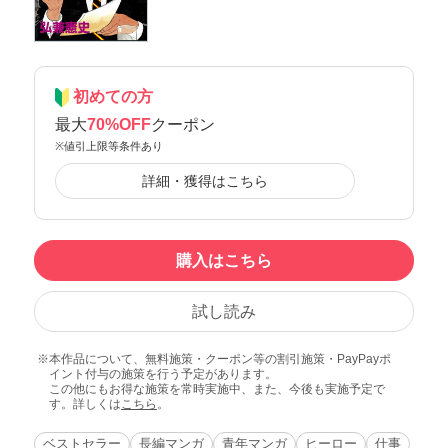
初めての方
最大
70%OFF
クーポン
※値引上限等条件あり
詳細・獲得はこちら
購入はこちら
試し読み
本作品について、無料施策・クーポン等の割引施策・PayPayポ
イント付与の施策を行う予定があります。
この他にもお得な施策を常時実施中、また、今後も実施予定で
す。詳しくは
こちら
。
ベストセラー
長編マンガ
青年マンガ
ヒーロー
仕事