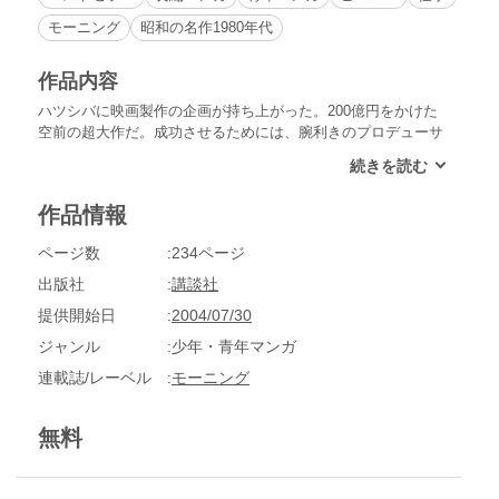
モーニング
昭和の名作1980年代
作品内容
ハツシバに映画製作の企画が持ち上がった。200億円をかけた
空前の超大作だ。成功させるためには、腕利きのプロデューサ
ーが必要になる。そこでハリウッド随一といわれる、エドワー
ド・コナーに白羽の矢が立った。島耕作は彼を引き抜くため、
静養先であるタイへ飛んだ。なんとかコナーに会えた島だが、
作品情報
契約に際しおかしな条件を出された。スワンというゲイの踊り
子とデートの約束をつけろというのだ。困惑する島だが、現地
ページ数
234ページ
人運転手のソーチャムとともに、チャレンジ開始だ！
出版社
講談社
提供開始日
2004/07/30
ジャンル
少年・青年マンガ
連載誌/レーベル
モーニング
無料