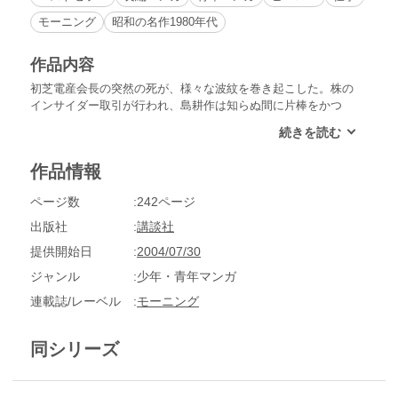
モーニング
昭和の名作1980年代
作品内容
初芝電産会長の突然の死が、様々な波紋を巻き起こした。株の
インサイダー取引が行われ、島耕作は知らぬ間に片棒をかつ
ぐ。だが島は取り分としての金を受け取らなかった。副社長の
後任争いの中でも、大泉派からの誘いをけった。そんな島を大
泉は気に入り、副社長に就任後も、自らの派へ誘う。だが大泉
作品情報
の女・典子と島の関係がバレてしまった。島は異動となり、京
都での生活が始まった。
ページ数
242ページ
出版社
講談社
提供開始日
2004/07/30
ジャンル
少年・青年マンガ
連載誌/レーベル
モーニング
同シリーズ