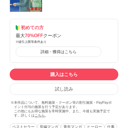
初めての方
最大
70%OFF
クーポン
※値引上限等条件あり
詳細・獲得はこちら
購入はこちら
試し読み
本作品について、無料施策・クーポン等の割引施策・PayPayポ
イント付与の施策を行う予定があります。
この他にもお得な施策を常時実施中、また、今後も実施予定で
す。詳しくは
こちら
。
ベストセラー
長編マンガ
青年マンガ
ヒーロー
仕事