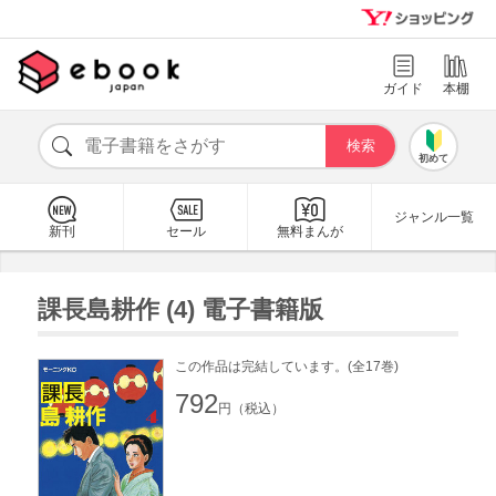
ガイド
本棚
初めて
ジャンル一覧
新刊
セール
無料まんが
課長島耕作 (4) 電子書籍版
この作品は完結しています。(全17巻)
792
円（税込）