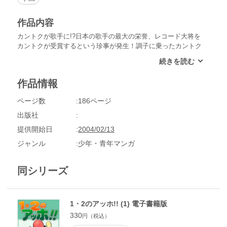
作品内容
カントクが歌手に!?日本の歌手の最大の栄誉、レコード大将を
カントクが受賞するという珍事が発生！調子に乗ったカントク
は授賞式に引き続いて、大晦日恒例の「国民の祭典」白黒歌合
戦にまで出場してしまう。大勢の国民歌手を相手に大暴れする
カントク・・。
作品情報
ページ数
186ページ
出版社
提供開始日
2004/02/13
ジャンル
少年・青年マンガ
同シリーズ
1・2のアッホ!! (1) 電子書籍版
330
円（税込）