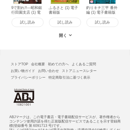
9で割れ!!―昭和銀
ふるさと (1) 電子
釣りキチ三平 番外
行田園支店 (1) 電
書籍版
編 (1) 電子書籍版
子書籍版
試し読み
試し読み
試し読み
ストアTOP
会社概要
初めての方へ
よくあるご質問
お買い物ガイド
お問い合わせ
ストアニュースレター
プライバシーポリシー
特定商取引法に基づく表示
ABJマークは、この電子書店・電子書籍配信サービスが、著作権者から
コンテンツ使用許諾を得た正規版配信サービスであることを示す登録商
標(登録番号 第 6091713 号)です。
詳しくは[ABJマーク]または[電子出版制作・流通協議会]で検索してくだ