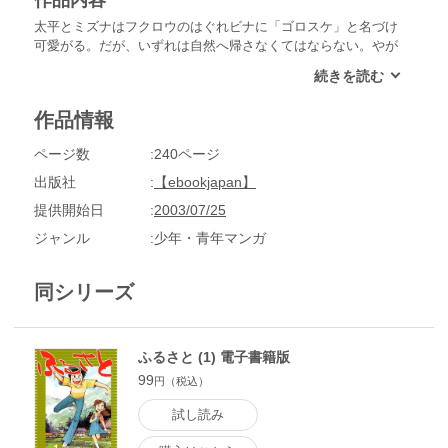
作品内容
太平とミズナはフクロウのはぐれビナに「ゴロスケ」と名づけ
可愛がる。だが、いずれは自然へ帰さなくてはならない。やが
て成鳥の風格が備わったゴロスケを山へ帰す日がやって来た
が…
作品情報
ページ数
240ページ
出版社
【ebookjapan】
提供開始日
2003/07/25
ジャンル
少年・青年マンガ
同シリーズ
ふるさと (1) 電子書籍版
99
円（税込）
試し読み