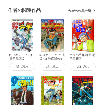
作者の関連作品
作者の作品一覧
釣りキチ三平 (1)
釣りキチ三平 平成
ボクの手塚治虫 電
電子書籍版
版 (1) 地底湖のキ
子書籍版
ノシリマス 電子書
籍版
試し読み
試し読み
試し読み