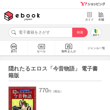
ガイド
本棚
初めて
ジャンル一覧
新刊
セール
無料まんが
隠れたるエロス「今昔物語」 電子書
籍版
770
円（税込）