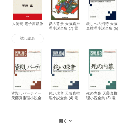
大誘拐 電子書籍版
炎の背景 天藤真推
殺しへの招待 天藤
理小説全集 (7) 電
真推理小説全集 (6)
子書籍版
電子書籍版
試し読み
皆殺しパーティー
鈍い球音 天藤真推
死の内幕 天藤真推
天藤真推理小説全
理小説全集 (4) 電
理小説全集 (3) 電
集 (5) 電子書籍版
子書籍版
子書籍版