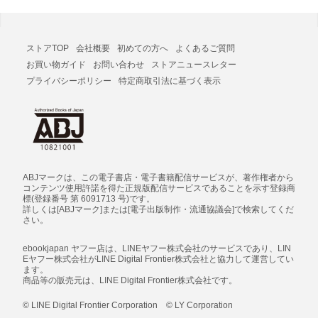
ストアTOP
会社概要
初めての方へ
よくあるご質問
お買い物ガイド
お問い合わせ
ストアニュースレター
プライバシーポリシー
特定商取引法に基づく表示
ABJマークは、この電子書店・電子書籍配信サービスが、著作権者から
コンテンツ使用許諾を得た正規版配信サービスであることを示す登録商
標(登録番号 第 6091713 号)です。
詳しくは[ABJマーク]または[電子出版制作・流通協議会]で検索してくだ
さい。
ebookjapan ヤフー店は、LINEヤフー株式会社のサービスであり、LIN
Eヤフー株式会社がLINE Digital Frontier株式会社と協力して運営してい
ます。
商品等の販売元は、LINE Digital Frontier株式会社です。
© LINE Digital Frontier Corporation © LY Corporation