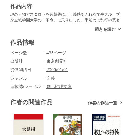
作品内容
謎の人物アスタロトを智慧袋に、正義感あふれる学生グループ
が金城学園大学の「革命」に乗り出した。手始めに乱行の悪名
高い経済学部長夫人をノックアウトし、意気揚々と第二弾の計
画実行へ駒を進める。ところが中盤に至って局面は急転、予想
もしない殺人事件が待っていた！言い逃れようにない状況に追
作品情報
い込まれた学生たちは、千々に翻弄されながらも犯人を捜そう
とするが･･････
ページ数
433ページ
出版社
東京創元社
提供開始日
2000/01/01
ジャンル
文芸
連載誌/レーベル
創元推理文庫
作者の関連作品
作者の作品一覧