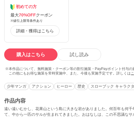
初めての方
最大
70%OFF
クーポン
※値引上限等条件あり
詳細・獲得はこちら
購入はこちら
試し読み
本作品について、無料施策・クーポン等の割引施策・PayPayポイント付与
この他にもお得な施策を常時実施中、また、今後も実施予定です。詳しくは
少年マンガ
アクション
ヒーロー
歴史
スローブック キャラク
作品内容
遠い遠いむかし、花果山という島に大きな岩がありました。何百年も何千
て、中から一匹のサルが生まれてきました。おはなしは、この不思議なサ
ても楽しい物語です!!