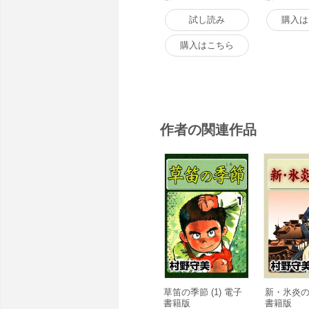
試し読み
購入は
購入はこちら
作者の関連作品
草笛の季節 (1) 電子
新・氷炎の
書籍版
書籍版