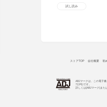
試し読み
ストアTOP
会社概要
初
ABJマークは、この電子
713号)です。
詳しくは[ABJマーク]ま