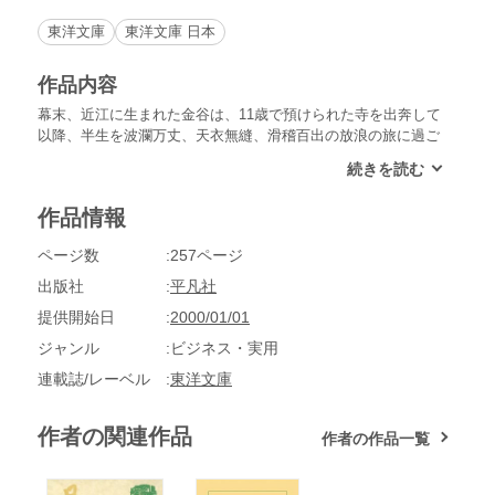
東洋文庫
東洋文庫 日本
作品内容
幕末、近江に生まれた金谷は、11歳で預けられた寺を出奔して
以降、半生を波瀾万丈、天衣無縫、滑稽百出の放浪の旅に過ご
した。奇想天外で天真爛漫な『金谷上人御一代記』の楽しい現
代語訳。
作品情報
ページ数
257ページ
出版社
平凡社
提供開始日
2000/01/01
ジャンル
ビジネス・実用
連載誌/レーベル
東洋文庫
作者の関連作品
作者の作品一覧