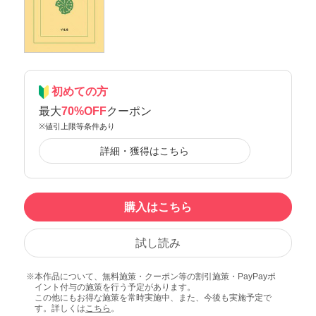
初めての方
最大
70%OFF
クーポン
※値引上限等条件あり
詳細・獲得はこちら
購入はこちら
試し読み
本作品について、無料施策・クーポン等の割引施策・PayPayポ
イント付与の施策を行う予定があります。
この他にもお得な施策を常時実施中、また、今後も実施予定で
す。詳しくは
こちら
。