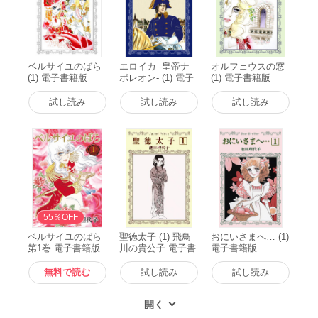
ベルサイユのばら
エロイカ -皇帝ナ
オルフェウスの窓
(1) 電子書籍版
ポレオン- (1) 電子
(1) 電子書籍版
書籍版
試し読み
試し読み
試し読み
無料
55％OFF
ベルサイユのばら
聖徳太子 (1) 飛鳥
おにいさまへ… (1)
第1巻 電子書籍版
川の貴公子 電子書
電子書籍版
籍版
無料で読む
試し読み
試し読み