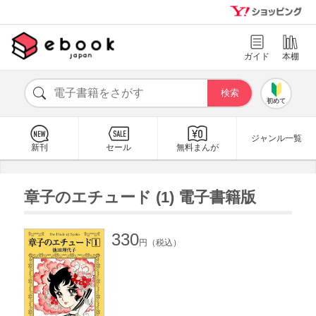
ガイド
本棚
初めて
ジャンル一覧
新刊
セール
無料まんが
章子のエチュード (1) 電子書籍版
330
円（税込）