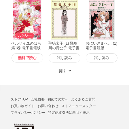
無料
55％OFF
ベルサイユのばら
聖徳太子 (1) 飛鳥
おにいさまへ… (1)
第1巻 電子書籍版
川の貴公子 電子書
電子書籍版
籍版
無料で読む
試し読み
試し読み
ストアTOP
会社概要
初めての方へ
よくあるご質問
お買い物ガイド
お問い合わせ
ストアニュースレター
プライバシーポリシー
特定商取引法に基づく表示