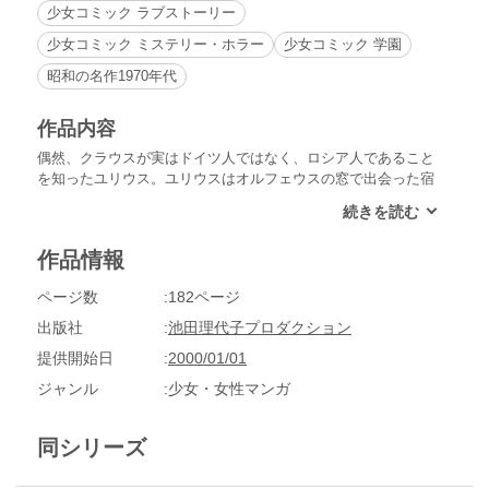
少女コミック ラブストーリー
少女コミック ミステリー・ホラー
少女コミック 学園
昭和の名作1970年代
作品内容
偶然、クラウスが実はドイツ人ではなく、ロシア人であること
を知ったユリウス。ユリウスはオルフェウスの窓で出会った宿
命の恋人・クラウスにいつしか心を寄せていた。一方、イザー
クの才能を買うヴィルクリヒ先生は、復活祭の後、レーゲンス
ブルク管弦楽団との演奏会にイザークとクラウスを推薦した！
作品情報
フレデリーケははじめての兄の舞台のために新しい服を用意し
ようと…
ページ数
182ページ
出版社
池田理代子プロダクション
提供開始日
2000/01/01
ジャンル
少女・女性マンガ
同シリーズ