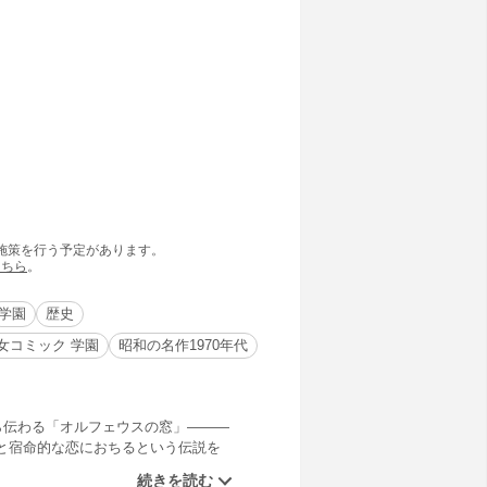
の施策を行う予定があります。
こちら
。
学園
歴史
女コミック 学園
昭和の名作1970年代
ら伝わる「オルフェウスの窓」―――
と宿命的な恋におちるという伝説を
れ出会う。ところが伝説には続きが