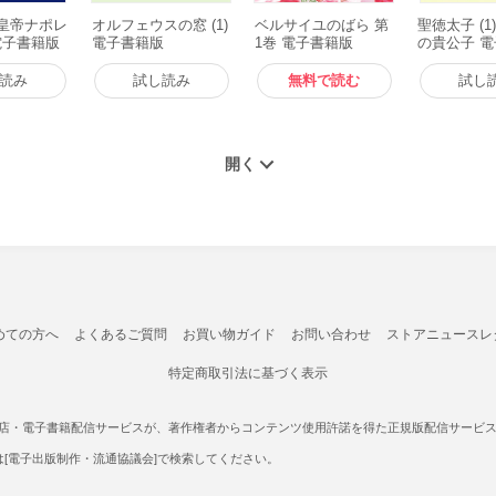
-皇帝ナポレ
オルフェウスの窓 (1)
ベルサイユのばら 第
聖徳太子 (1
 電子書籍版
電子書籍版
1巻 電子書籍版
の貴公子 
読み
試し読み
無料で読む
試し
めての方へ
よくあるご質問
お買い物ガイド
お問い合わせ
ストアニュースレ
特定商取引法に基づく表示
書店・電子書籍配信サービスが、著作権者からコンテンツ使用許諾を得た正規版配信サービスであ
たは[電子出版制作・流通協議会]で検索してください。