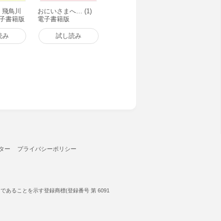
) 飛鳥川
おにいさまへ… (1)
電子書籍版
電子書籍版
読み
試し読み
ター
プライバシーポリシー
ることを示す登録商標(登録番号 第 6091