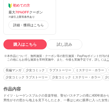
初めての方
最大
70%OFF
クーポン
※値引上限等条件あり
詳細・獲得はこちら
購入はこちら
試し読み
本作品について、無料施策・クーポン等の割引施策・PayPayポイント付与
この他にもお得な施策を常時実施中、また、今後も実施予定です。詳しくは
長編マンガ
少女コミック
ラブストーリー
ミステリー・ホラー
少女コミック ラブストーリー
少女コミック ミステリー・ホラー
少
作品内容
ドイツ・レーゲンスブルクの音楽学校、聖ゼバスチアンの塔に400年前か
男性がその窓から地上を見下ろしたとき、一番はじめに眼界に入った女性
持ったその窓で、ユリウスとイザーク、またユリウスとクラウスはそれぞ