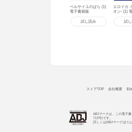
ベルサイユのばら (1)
エロイカ 
電子書籍版
オン- (1)
試し読み
試し
ストアTOP
会社概要
初
ABJマークは、この電子
713号)です。
詳しくは[ABJマーク]ま