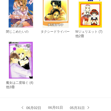
閉じこめたいの
タクシードライバー
Wジュリエット (7)
他2冊
魔女は二度喘ぐ (4)
他3冊
06月01日
06月02日
05月31日