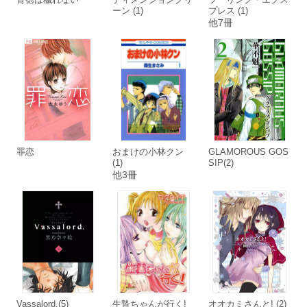
ーン (1)
プレス (1)
他7冊
罪恋
おまけの小林クン
GLAMOROUS GOS
(1)
SIP(2)
他3冊
Vassalord.(5)
生贄ちゃんが行く!
オオカミさんと! (2)