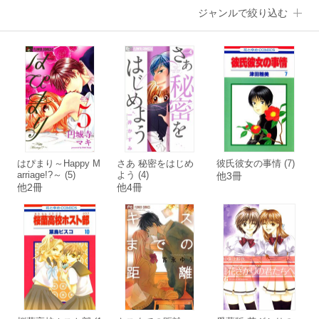
ジャンルで絞り込む
はぴまり～Happy M
さあ 秘密をはじめ
彼氏彼女の事情 (7)
arriage!?～ (5)
よう (4)
他3冊
他2冊
他4冊