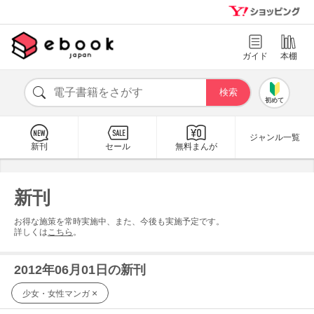
ガイド
本棚
初めて
ジャンル一覧
新刊
セール
無料まんが
新刊
お得な施策を常時実施中、また、今後も実施予定です。
詳しくは
こちら
。
2012年06月01日の新刊
×
少女・女性マンガ