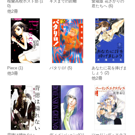
桜蘭高校ホスト部 (1
キスまでの距離
愛蔵版 花ざかりの
0)
君たちへ (6)
他2冊
Piece (1)
パタリロ! (5)
あなたに花を捧げま
しょう (2)
他3冊
他2冊
背徳は穢れない
ディメンショングリ
ツーリング・エクス