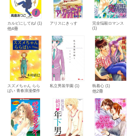
カルビにしてね! (1)
アリスにきっす
完全悩殺ロマンス
(1)
他4冊
スズメちゃん らら
私立男装学園 (1)
執着心 (1)
ばい 青春浪漫傑作
他2冊
選