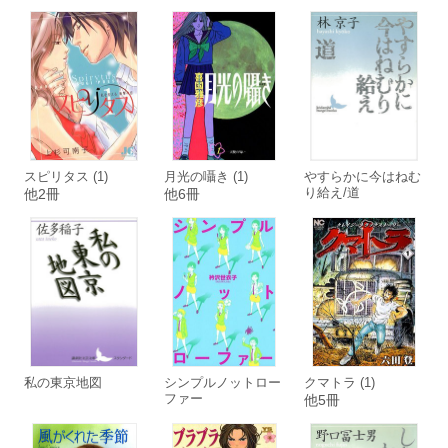
スピリタス (1)
月光の囁き (1)
やすらかに今はねむ
り給え/道
他2冊
他6冊
私の東京地図
シンプルノットロー
クマトラ (1)
ファー
他5冊