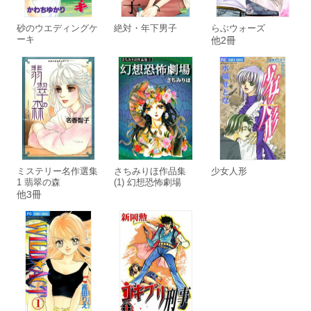
砂のウエディングケ
絶対・年下男子
らぶウォーズ
ーキ
他2冊
ミステリー名作選集
さちみりほ作品集
少女人形
1 翡翠の森
(1) 幻想恐怖劇場
他3冊