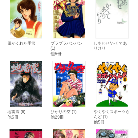
風がくれた季節
ブラブラバンバン
しあわせ/かくてあ
(1)
りけり
他5冊
地雷震 (6)
ひかりの空 (1)
やくやくスポーツら
んど (1)
他5冊
他29冊
他5冊