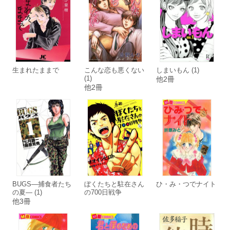
生まれたままで
こんな恋も悪くない
しまいもん (1)
(1)
他2冊
他2冊
BUGS―捕食者たち
ぼくたちと駐在さん
ひ・み・つでナイト
の夏― (1)
の700日戦争
他3冊