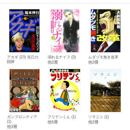
アカギ (23) 克己の
溺れるナイフ (3)
ムダヅモ無き改革
闘牌
他2冊
他3冊
ガンフロンティア
フリテンくん (1)
ソラニン (1)
(1)
他5冊
他2冊
他3冊