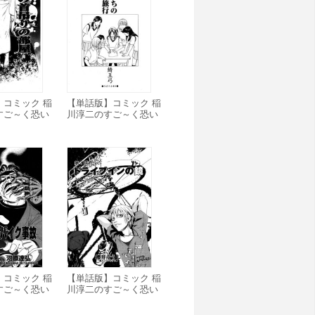
】コミック 稲
【単話版】コミック 稲
すご～く恐い
川淳二のすご～く恐い
の首吊りの
話「彼女たちの修学旅
行」
】コミック 稲
【単話版】コミック 稲
すご～く恐い
川淳二のすご～く恐い
淳二のバイク
話「ドライブインの
鏡」