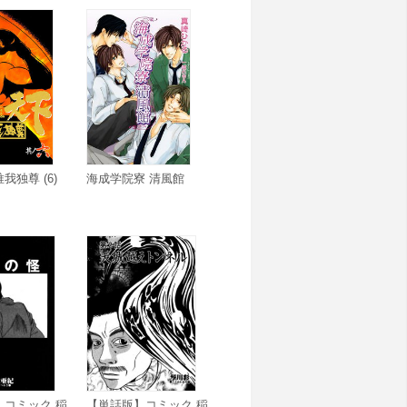
我独尊 (6)
海成学院寮 清風館
】コミック 稲
【単話版】コミック 稲