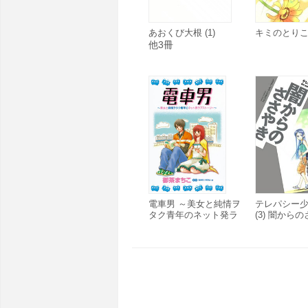
あおくび大根 (1)
キミのとり
他3冊
電車男 ～美女と純情ヲ
テレパシー
タク青年のネット発ラ
(3) 闇から
ブストーリー～
編