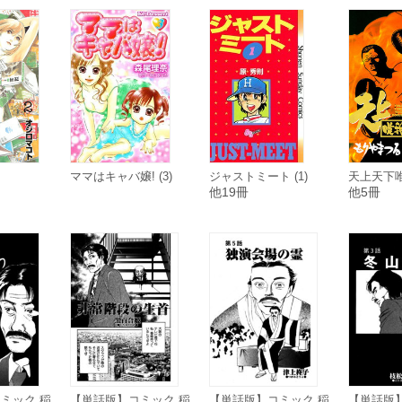
ママはキャバ嬢! (3)
ジャストミート (1)
天上天下唯
他19冊
他5冊
ミック 稲
【単話版】コミック 稲
【単話版】コミック 稲
【単話版