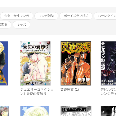
少女・女性マンガ
マンガ雑誌
ボーイズラブ(BL)
ハーレクイ
写真集
キッズ
ジュエリーコネクショ
莫逆家族 (1)
デビルマ
ン3 天使の髪飾り
レンジデ