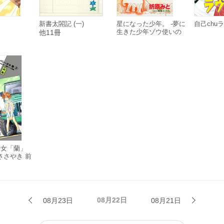
こ
新書太閤記 (一)
星になった少年。 -夢に
自己chuラ
生きた少年ゾウ使いの
他11冊
物語-
少女「蘭」
のささやき 前
08月22日
08月23日
08月21日