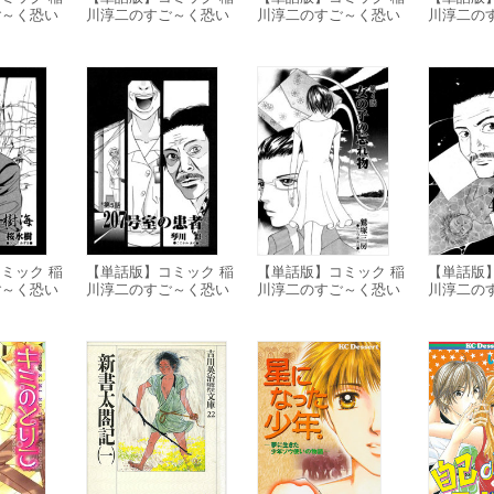
ご～く恐い
川淳二のすご～く恐い
川淳二のすご～く恐い
川淳二の
・わ」
話「非常階段の生首」
話「独奏会場の霊」
話「冬山
ミック 稲
【単話版】コミック 稲
【単話版】コミック 稲
【単話版
ご～く恐い
川淳二のすご～く恐い
川淳二のすご～く恐い
川淳二の
樹海」
話「207号室の患者」
話「女の子の忘れ物」
話「4枚