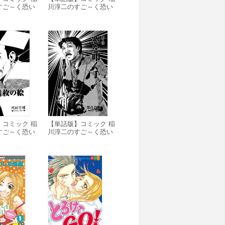
すご～く恐い
川淳二のすご～く恐い
の怪」
話「天城越えトンネ
ル」
】コミック 稲
【単話版】コミック 稲
すご～く恐い
川淳二のすご～く恐い
の絵」
話「窓を叩く手」