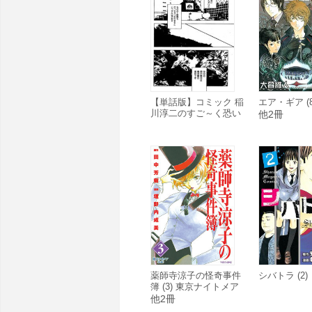
【単話版】コミック 稲
エア・ギア (8
川淳二のすご～く恐い
他2冊
話「河原であった女の
子」
薬師寺涼子の怪奇事件
シバトラ (2)
簿 (3) 東京ナイトメア
(後編)
他2冊