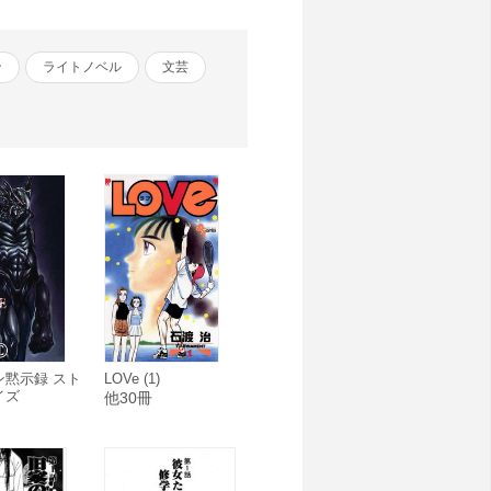
ン
ライトノベル
文芸
ン黙示録 スト
LOVe (1)
イズ
他30冊