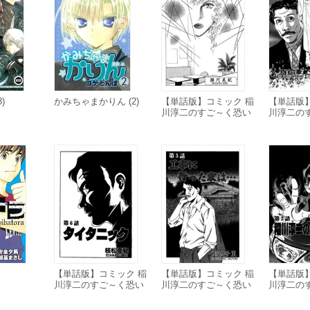
)
かみちゃまかりん (2)
【単話版】コミック 稲
【単話版
川淳二のすご～く恐い
川淳二の
話「私の店に来るピン
話「旧家
クの女」
家」
【単話版】コミック 稲
【単話版】コミック 稲
【単話版
川淳二のすご～く恐い
川淳二のすご～く恐い
川淳二の
話「タイタニック」
話「工事に行った家
話「稲川
は…」
事故」