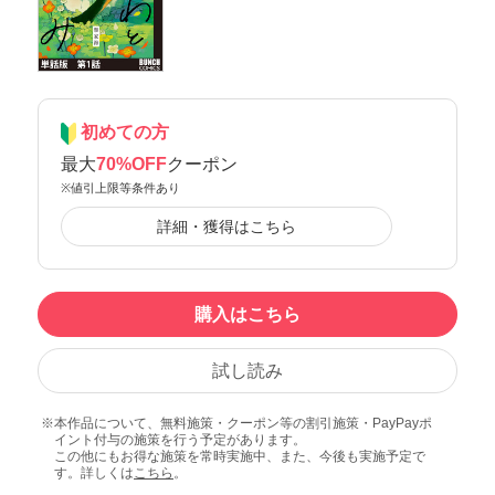
初めての方
最大
70%OFF
クーポン
※値引上限等条件あり
詳細・獲得はこちら
購入はこちら
試し読み
本作品について、無料施策・クーポン等の割引施策・PayPayポ
イント付与の施策を行う予定があります。
この他にもお得な施策を常時実施中、また、今後も実施予定で
す。詳しくは
こちら
。