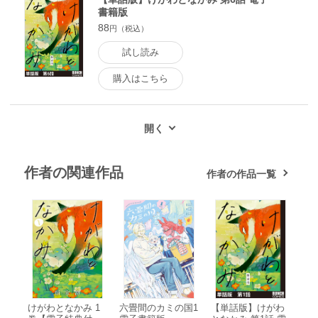
書籍版
88
円（税込）
試し読み
購入はこちら
作者の関連作品
作者の作品一覧
けがわとなかみ 1
六畳間のカミの国1
【単話版】けがわ