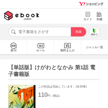
ガイド
本棚
初めて
ジャンル一覧
新刊
セール
無料まんが
【単話版】けがわとなかみ 第1話 電
子書籍版
この作品は完結しています。(全30巻)
110
円（税込）