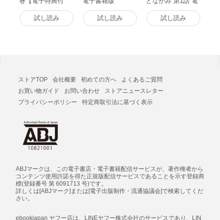
巻【電子特典付
電子書籍版
となかみ 第1話 電
き】 電子書籍版
子書籍版
試し読み
試し読み
試し読み
ストアTOP
会社概要
初めての方へ
よくあるご質問
お買い物ガイド
お問い合わせ
ストアニュースレター
プライバシーポリシー
特定商取引法に基づく表示
ABJマークは、この電子書店・電子書籍配信サービスが、著作権者から
コンテンツ使用許諾を得た正規版配信サービスであることを示す登録商
標(登録番号 第 6091713 号)です。
詳しくは[ABJマーク]または[電子出版制作・流通協議会]で検索してくだ
さい。
ebookjapan ヤフー店は、LINEヤフー株式会社のサービスであり、LIN