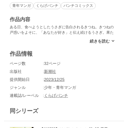
青年マンガ
くらげバンチ
バンチコミックス
作品内容
ある日、食べようとしたうさぎに告白されるきつね。きつねの
戸惑いをよそに、「あなたが好き」と伝え続けるうさぎ。果た
して、食うものと食われるものは共に生きることができるのか
――？ 「泣いた」という声続出の、異種同士の愛と友情の物
語。
作品情報
ページ数
32ページ
出版社
新潮社
提供開始日
2023/12/25
ジャンル
少年・青年マンガ
連載誌/レーベル
くらげバンチ
同シリーズ