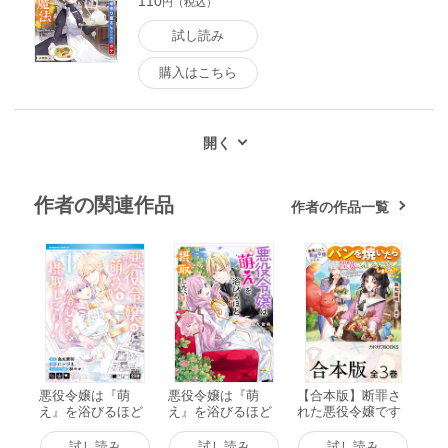
110
円（税込）
試し読み
購入はこちら
作者の関連作品
作者の作品一覧
悪役令嬢は『萌
悪役令嬢は『萌
【合本版】断罪さ
え』を浴びるほど
え』を浴びるほど
れた悪役令嬢です
摂取したい! (1) 電
摂取したい!【電子
が、パンを焼いた
子書籍版
特典付き】 電子書
ら聖女にジョブチ
試し読み
試し読み
試し読み