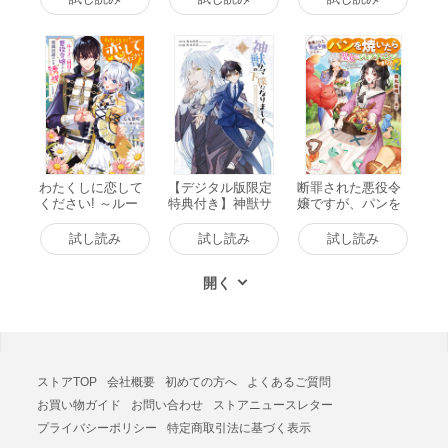
籍版
ェンジしました!?
全3巻 電子書籍版
わたくしに恋して
【デジタル版限定
断罪された悪役令
ください! ～ルー
特典付き】神獣サ
嬢ですが、パンを
プ二回目の悪役令
マの下僕になりま
焼いたら聖女にジ
嬢ですが破滅回避
して ～就職先はあ
ョブチェンジしま
試し読み
試し読み
試し読み
のため“誘惑”しま
やかし専門不動
した!? 電子書籍版
す～【電子特典付
産!?～ (1) 電子書
き】 電子書籍版
籍版
ストアTOP
会社概要
初めての方へ
よくあるご質問
お買い物ガイド
お問い合わせ
ストアニュースレター
プライバシーポリシー
特定商取引法に基づく表示