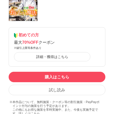
初めての方
最大
70%OFF
クーポン
※値引上限等条件あり
詳細・獲得はこちら
購入はこちら
試し読み
本作品について、無料施策・クーポン等の割引施策・PayPayポ
イント付与の施策を行う予定があります。
この他にもお得な施策を常時実施中、また、今後も実施予定で
す。詳しくは
こちら
。