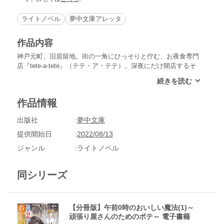
ライトノベル
夢中文庫アレッタ
作品内容
神戸元町、旧居留地。街の一角にひっそりと佇む、お夜食専門
店『tete-a-tete』（テテ・ア・テテ）。深夜にだけ開店するそ
の店には、今夜もまた癒しを求めてお客さまがやってくる。明
るく元気なウェイトレス・莉乃とオネェ言葉の謎めくイケメン
シェフ・千紘が今夜提供するのは、ふわっと軽くてしゅわっと
作品情報
溶ける、卵とバターのコクがたまらない『スフレオムレット』
──40歳を目前に8年間付き合った恋人にフラれてしまった高校
出版社
夢中文庫
教師。年齢を重ねることで自分の価値を見失いかけていた彼女
にあえて“時間制限のある料理”を出した理由とは……？ 『先
提供開始日
2022/08/13
生のためのスフレオムレット』の他、そっと背中を押してくれ
ジャンル
ライトノベル
る2本を収録。※こちらは【分冊版】です。同タイトル通常版
との重複購入にご注意ください。
同シリーズ
【分冊版】午前0時のおいしい魔法(1)～
頑張り屋さんのためのポテ～ 電子書籍