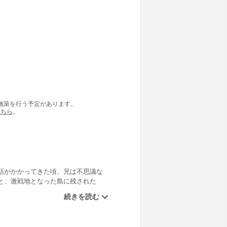
の施策を行う予定があります。
こちら
。
話がかかってきた頃、兄は不思議な
と、激戦地となった島に残された
ってやってくルルル――時を超えた