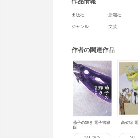
作品情報
出版社
新潮社
ジャンル
文芸
作者の関連作品
茄子の輝き 電子書籍
高架線 
版
試し読み
試し