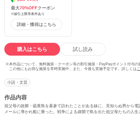
最大
70%OFF
クーポン
※値引上限等条件あり
詳細・獲得はこちら
購入はこちら
試し読み
本作品について、無料施策・クーポン等の割引施策・PayPayポイント付与
この他にもお得な施策を常時実施中、また、今後も実施予定です。詳しくは
小説・文芸
作品内容
祖父母の故郷・硫黄島を墓参で訪れたことがある妹に、見知らぬ男から電
メールに導かれ船に乗った。戦争による疎開で島を出た祖父母たちの人生
人々の運命。もういない彼らの言葉が、今も隆起し続ける島から、波に乗
魂の交流を描く。