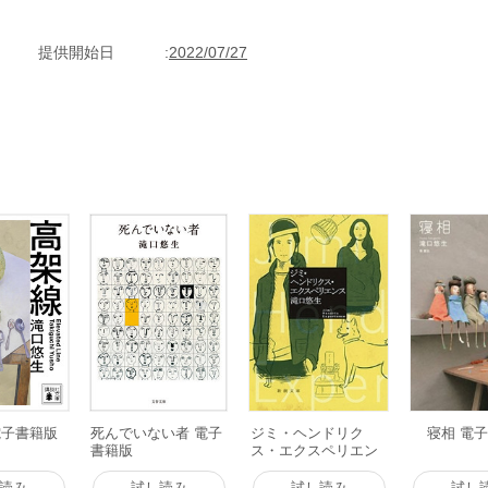
提供開始日
2022/07/27
電子書籍版
死んでいない者 電子
ジミ・ヘンドリク
寝相 電
書籍版
ス・エクスペリエン
ス(新潮文庫) 電子書
籍版
読み
試し読み
試し読み
試し