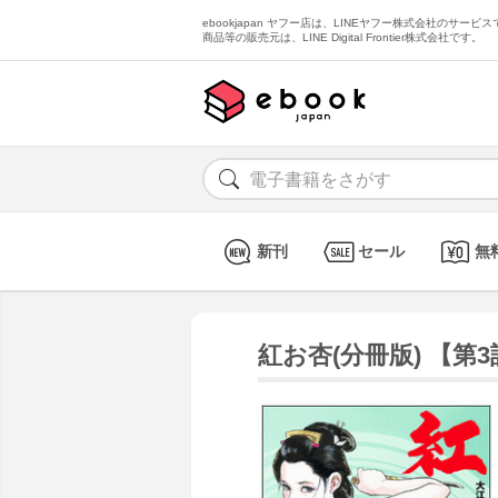
ebookjapan ヤフー店は、LINEヤフー株式会社のサービスで
商品等の販売元は、LINE Digital Frontier株式会社です。
新刊
セール
無
紅お杏(分冊版) 【第