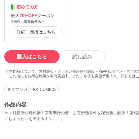
初めての方
最大
70%OFF
クーポン
※値引上限等条件あり
詳細・獲得はこちら
購入はこちら
試し読み
本作品について、無料施策・クーポン等の割引施策・PayPayポイント付与
この他にもお得な施策を常時実施中、また、今後も実施予定です。詳しくは
青年マンガ
RK COMICS
作品内容
ケン月影痛快時代劇！南町奉行の妾・お杏が難事件を秘密裏に解決！第3
にちょっかいを出す玉キン……。