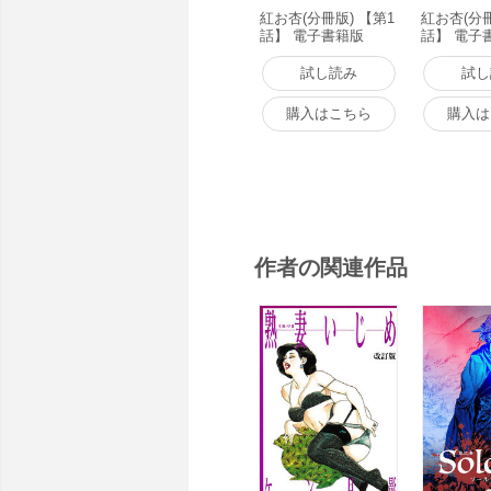
紅お杏(分冊版) 【第1
紅お杏(分冊
話】 電子書籍版
話】 電子
試し読み
試し
購入はこちら
購入は
作者の関連作品