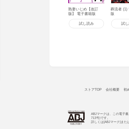
熟妻いじめ【改訂
葬流者 (1
版】 電子書籍版
版
試し読み
試し
ストアTOP
会社概要
初
ABJマークは、この電子
713号)です。
詳しくは[ABJマーク]ま