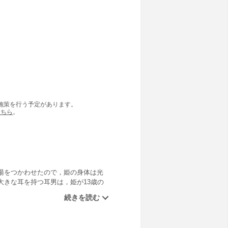
の施策を行う予定があります。
こちら
。
湯をつかわせたので，姫の身体は光
きな耳を持つ耳男は，姫が13歳の
気な姫の笑顔に魅入られた耳男は，
固定レイアウト型」で作成されてお
います．また，文字だけを拡大する
きません．