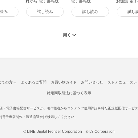
れから 電子書籍版
電子書籍版
お伽話 電
読み
試し読み
試し読み
試し
めての方へ
よくあるご質問
お買い物ガイド
お問い合わせ
ストアニュースレ
特定商取引法に基づく表示
書店・電子書籍配信サービスが、著作権者からコンテンツ使用許諾を得た正規版配信サービスであ
たは[電子出版制作・流通協議会]で検索してください。
© LINE Digital Frontier Corporation © LY Corporation