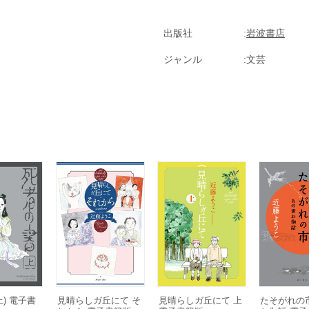
出版社
岩波書店
ジャンル
文芸
) 電子書
見晴らしガ丘にて そ
見晴らしガ丘にて 上
たそがれの