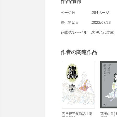
作品情報
ページ数
284ページ
提供開始日
2022/07/28
連載誌/レーベル
岩波現代文庫
作者の関連作品
高丘親王航海記 I 電
死者の書(上