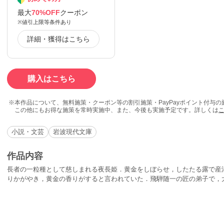
最大
70%OFF
クーポン
※値引上限等条件あり
詳細・獲得はこちら
購入はこちら
本作品について、無料施策・クーポン等の割引施策・PayPayポイント付与
この他にもお得な施策を常時実施中、また、今後も実施予定です。詳しくは
小説・文芸
岩波現代文庫
作品内容
長者の一粒種として慈しまれる夜長姫．黄金をしぼらせ，したたる露で産
りかがやき，黄金の香りがすると言われていた．飛騨随一の匠の弟子で，大
時，姫のために弥勒菩薩像を造るよう長者から命じられる．美しく，無邪
次第に残酷な運命に巻き込まれていく．[カラー6頁]※この電子書籍は「
り，タブレットなど大きなディスプレイを備えた端末で読むことに適して
こと，文字列のハイライト，検索，辞書の参照，引用などの機能は使用で