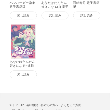
ハンバーガー論争
あなたはだんだん
回転寿司 電子書籍
電子書籍版
好きになる(1) 電子
版
書籍版
試し読み
試し読み
試し読み
あなたはだんだん
好きになる<連載
版>1話 あなたはだ
んだん好きになる
試し読み
電子書籍版
ストアTOP
会社概要
初めての方へ
よくあるご質問