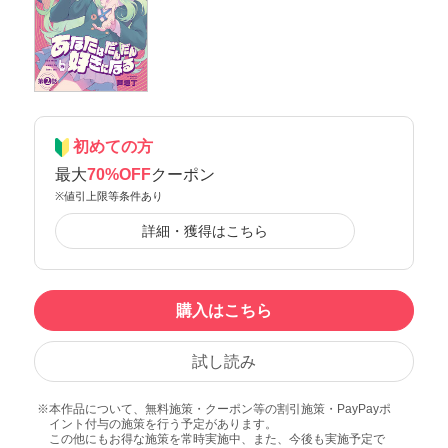
初めての方
最大
70%OFF
クーポン
※値引上限等条件あり
詳細・獲得はこちら
購入はこちら
試し読み
本作品について、無料施策・クーポン等の割引施策・PayPayポ
イント付与の施策を行う予定があります。
この他にもお得な施策を常時実施中、また、今後も実施予定で