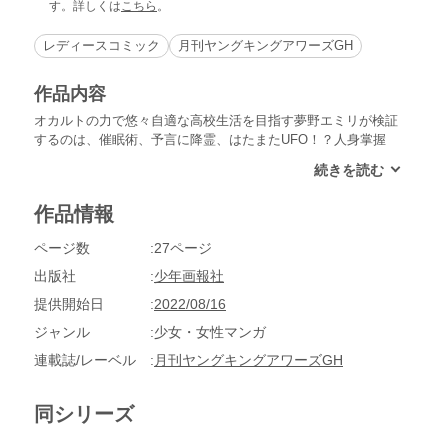
す。詳しくは
こちら
。
レディースコミック
月刊ヤングキングアワーズGH
作品内容
オカルトの力で悠々自適な高校生活を目指す夢野エミリが検証
するのは、催眠術、予言に降霊、はたまたUFO！？人身掌握
型・オカルト×ラブコメディ！
作品情報
ページ数
27ページ
出版社
少年画報社
提供開始日
2022/08/16
ジャンル
少女・女性マンガ
連載誌/レーベル
月刊ヤングキングアワーズGH
同シリーズ