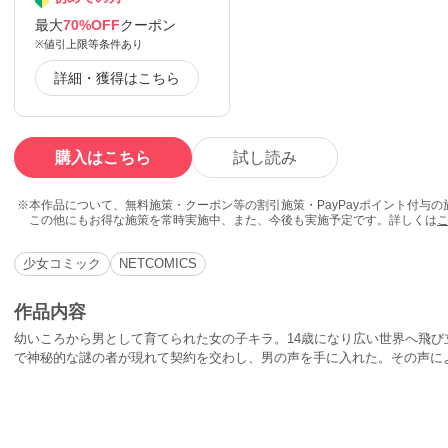
最大
70%OFF
クーポン
※値引上限等条件あり
詳細・獲得はこちら
購入はこちら
試し読み
本作品について、無料施策・クーポン等の割引施策・PayPayポイント付与
この他にもお得な施策を常時実施中、また、今後も実施予定です。詳しくは
少女コミック
NETCOMICS
作品内容
幼いころから男として育てられた女の子キラ。14歳になり広い世界へ飛び
で神秘的な謎の者が現れて契約を交わし、男の声を手に入れた。その声に
り、傷つきながらも磨かれ成長して遂には平民から戦場を導く騎士となっ
ちのゲームでありキラは道具の一つに過ぎない。いくら特別な力と才能が
いのだ。 頼れる人が誰もいない身体が女性のキラは、他人が決めた運命