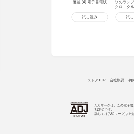
落差 (4) 電子書籍版
氷のラン
クロニクル～
子書籍版
試し読み
試し
ストアTOP
会社概要
初
ABJマークは、この電子
713号)です。
詳しくは[ABJマーク]ま