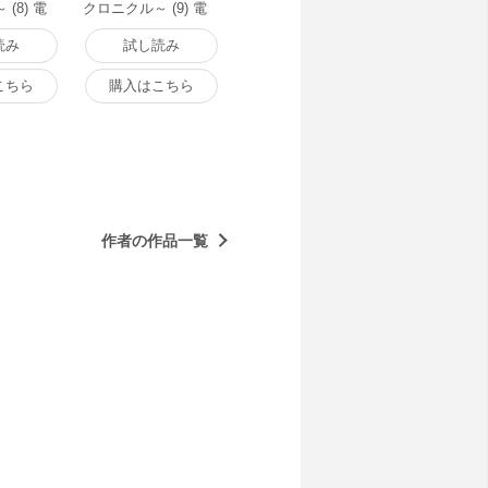
(8) 電
クロニクル～ (9) 電
子書籍版
読み
試し読み
こちら
購入はこちら
作者の作品一覧