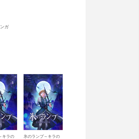
ンガ
～キラの
氷のランプ～キラの