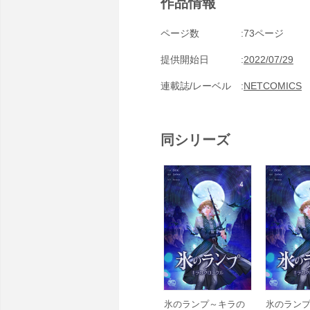
作品情報
ページ数
73ページ
提供開始日
2022/07/29
連載誌/レーベル
NETCOMICS
同シリーズ
氷のランプ～キラの
氷のラン