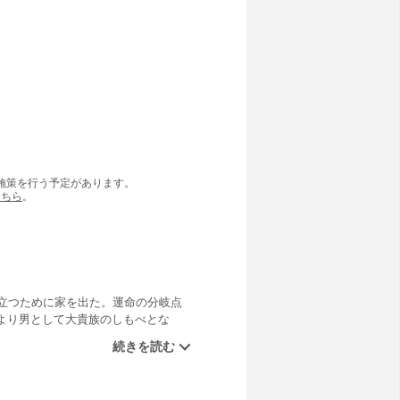
の施策を行う予定があります。
こちら
。
立つために家を出た。運命の分岐点
より男として大貴族のしもべとな
た。 しかし世の中は所詮、権力者た
あったとしてもキラには選択権はな
を変えることができるのだろうか。