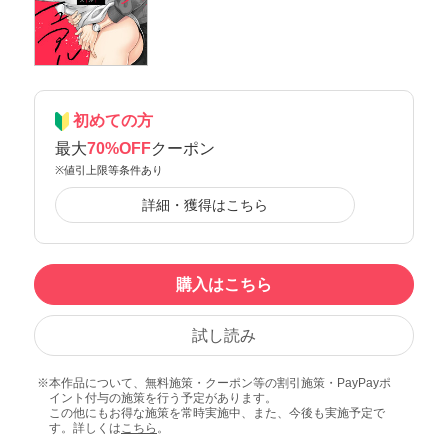
初めての方
最大
70%OFF
クーポン
※値引上限等条件あり
詳細・獲得はこちら
購入はこちら
試し読み
本作品について、無料施策・クーポン等の割引施策・PayPayポ
イント付与の施策を行う予定があります。
この他にもお得な施策を常時実施中、また、今後も実施予定で
す。詳しくは
こちら
。