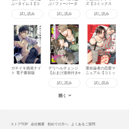
ぶ♂タイム 1【コ
ぶ♂フィーバータ
ズ【コミックス
ミックス版】 電子
イム 1【コミック
版】【電子版限定
書籍版
ス版】【ebookjapa
特典付き】 電子書
試し読み
試し読み
試し読み
n限定特典付き】
籍版
電子書籍版
ガチイキ挑発ナイ
デリヘルチェンジ
運命論者の恋愛マ
ト 電子書籍版
【おまけ漫画付きe
ニュアル【コミッ
bookjapan限定版】
クス版】【電子限
電子書籍版
定描き下ろし漫画
試し読み
試し読み
付き】 電子書籍版
ストアTOP
会社概要
初めての方へ
よくあるご質問