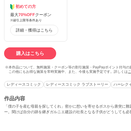
初めての方
最大
70%OFF
クーポン
※値引上限等条件あり
詳細・獲得はこちら
購入はこちら
本作品について、無料施策・クーポン等の割引施策・PayPayポイント付与
この他にもお得な施策を常時実施中、また、今後も実施予定です。詳しくは
レディースコミック
レディースコミック ラブストーリー
ハーレク
作品内容
「僕の子を産む母親を探してくれ」密かに想いを寄せるボスから唐突に難
ー。聞けば自分の跡を継ぎガルニエ建設の社長となる子供がどうしても必
性があって美しいこと。彼が結婚するなんて…ショックで早退してしまっ
を見つけてしまったらしい。「条件どおりの女性がいたんだ。」いやよ、
言葉は意外なものだった。「君だ、ヘイリー」