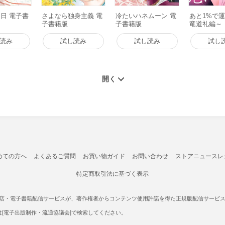
日 電子書
さよなら独身主義 電
冷たいハネムーン 電
あと1%で
子書籍版
子書籍版
竜道礼編～
売】 1話 
読み
試し読み
試し読み
試し
めての方へ
よくあるご質問
お買い物ガイド
お問い合わせ
ストアニュースレ
特定商取引法に基づく表示
書店・電子書籍配信サービスが、著作権者からコンテンツ使用許諾を得た正規版配信サービスであ
たは[電子出版制作・流通協議会]で検索してください。