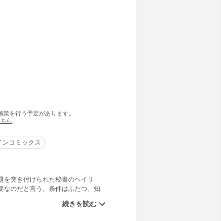
の施策を行う予定があります。
こちら
。
インコミックス
題を突き付けられた秘書のヘイリ
要なのだと言う。条件はふたつ。知
たヘイリーだが、ボスは早々に相手
聞きたくないわ！ しかし返ってきた