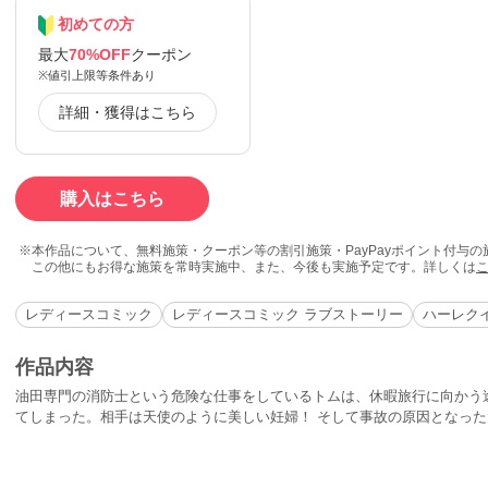
初めての方
最大
70%OFF
クーポン
※値引上限等条件あり
詳細・獲得はこちら
購入はこちら
本作品について、無料施策・クーポン等の割引施策・PayPayポイント付与
この他にもお得な施策を常時実施中、また、今後も実施予定です。詳しくは
レディースコミック
レディースコミック ラブストーリー
ハーレク
作品内容
油田専門の消防士という危険な仕事をしているトムは、休暇旅行に向かう
てしまった。相手は天使のように美しい妊婦！ そして事故の原因となっ
の世話をするはめに。彼女はたったひとりで農場を切りまわしているとい
がありそうだ。トムはひとりと1匹の出産を手伝おうと決意した。誰かと
きた状況だったにもかかわらず…？