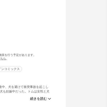
の施策を行う予定があります。
こちら
。
インコミックス
途中、犬を避けて衝突事故を起こし
た犬も妊娠中だった。トムは女性と犬
う。夫の姿も見当たらず、何か事情
深くかかわるのは、彼がずっと避けて