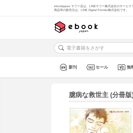
ebookjapan ヤフー店は、LINEヤフー株式会社のサービスで
商品等の販売元は、LINE Digital Frontier株式会社です。
新刊
セール
無
臆病な救世主 (分冊版