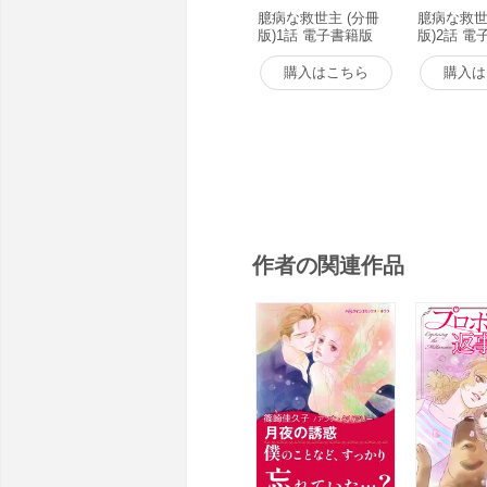
臆病な救世主 (分冊
臆病な救世
版)1話 電子書籍版
版)2話 電
購入はこちら
購入は
作者の関連作品