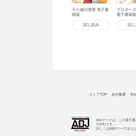
十八歳の憧憬 電子書
プロポー
籍版
電子書籍
試し読み
試し
ストアTOP
会社概要
初
ABJマークは、この電子
713号)です。
詳しくは[ABJマーク]ま