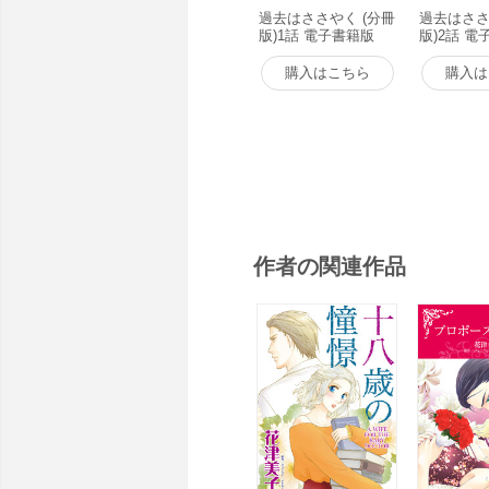
過去はささやく (分冊
過去はささ
版)1話 電子書籍版
版)2話 電
購入はこちら
購入は
作者の関連作品