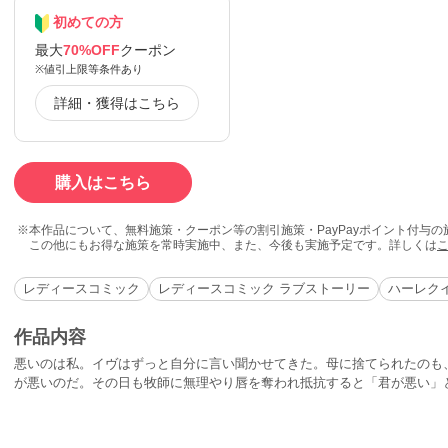
初めての方
最大
70%OFF
クーポン
※値引上限等条件あり
詳細・獲得はこちら
購入はこちら
本作品について、無料施策・クーポン等の割引施策・PayPayポイント付与
この他にもお得な施策を常時実施中、また、今後も実施予定です。詳しくは
レディースコミック
レディースコミック ラブストーリー
ハーレク
作品内容
悪いのは私。イヴはずっと自分に言い聞かせてきた。母に捨てられたのも
が悪いのだ。その日も牧師に無理やり唇を奪われ抵抗すると「君が悪い」
してひっそりと生きたいだけなのに。傷ついて逃げ帰ったイヴに、ただひ
た人がいた。ジェイク。イヴは心から救われた。でも、彼にすがってはい
若さと美に囚われ周囲を不幸にするあの女の…。