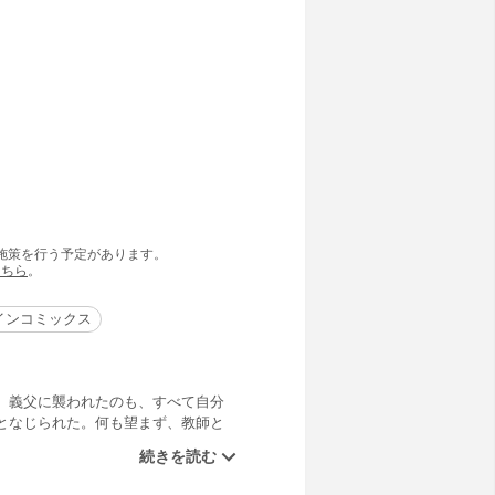
の施策を行う予定があります。
こちら
。
インコミックス
、義父に襲われたのも、すべて自分
となじられた。何も望まず、教師と
とり「君は悪くない」と慰めてくれ
けない。彼はあの女の恋人だから。