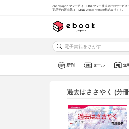
ebookjapan ヤフー店は、LINEヤフー株式会社のサービスで
商品等の販売元は、LINE Digital Frontier株式会社です。
新刊
セール
無
過去はささやく (分冊