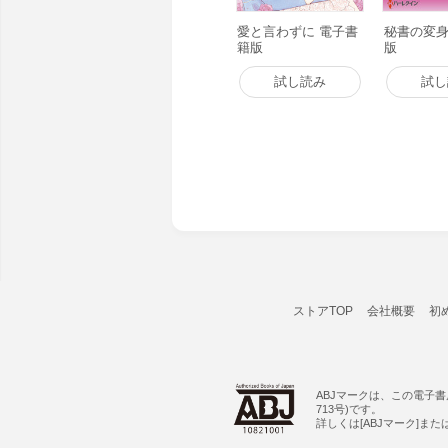
愛と言わずに 電子書
秘書の変身
籍版
版
試し読み
試し
ストアTOP
会社概要
初
ABJマークは、この電子
713号)です。
詳しくは[ABJマーク]ま