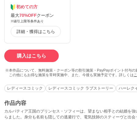
初めての方
最大
70%OFF
クーポン
※値引上限等条件あり
詳細・獲得はこちら
購入はこちら
本作品について、無料施策・クーポン等の割引施策・PayPayポイント付与
この他にもお得な施策を常時実施中、また、今後も実施予定です。詳しくは
レディースコミック
レディースコミック ラブストーリー
ハーレク
作品内容
カルパティア王国のプリンセス・ソフィーは、望まない相手との結婚を強
らました。身分も名前も隠しての逃避行で、電気技師のスティーヴと出会
い子供が５人もいて、家政婦に辞められ困っているという。ソフィーは、
と、とびきり素敵な男性スティーヴに、ソフィーは惹かれていくが、この
に帰られなければならない身なのだから。