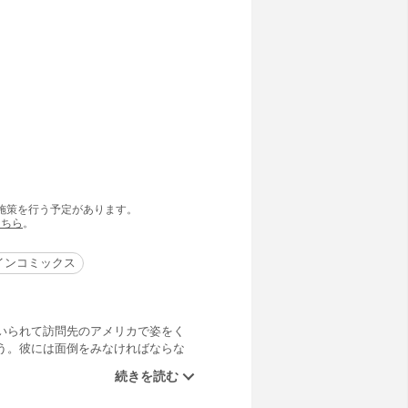
の施策を行う予定があります。
こちら
。
インコミックス
いられて訪問先のアメリカで姿をく
う。彼には面倒をみなければならな
援助を申し出た。穏やかな暮らし
恋がかなうはずもない。いずれは国