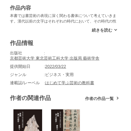
作品内容
本書では書芸術の表現に深く関わる書体について考えていきま
す。漢代以前の文字はそれぞれの時代において、その時代の性
格をあらわしていました。殷王朝の甲骨文、周王朝の金文、春
秋戦国時代における古文や、先秦の大篆など、書体が誕生する
背景を出土資料や文献資料を通じて解説。そして書が芸術とし
作品情報
て自覚され始める漢代以降の書体の変遷について追っていきま
す。やがて書体の安定とともに各書体に通じた能書家が世に現
出版社
れます。本書に続いて、書芸術の表現と歴史について取り上げ
京都芸術大学 東北芸術工科大学 出版局 藝術学舎
た『-書画 美への招待- 書法2 書人とその展開』を読むこ
とで、多角的に書を捉え、自身の表現を深めてゆけるでしょ
提供開始日
2022/03/22
う。
ジャンル
ビジネス・実用
連載誌/レーベル
はじめて学ぶ芸術の教科書
作者の関連作品
作者の作品一覧