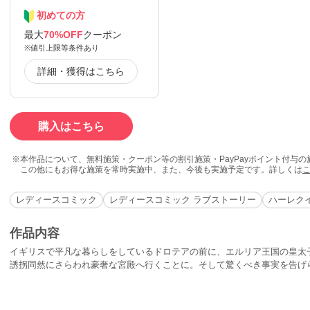
初めての方
最大
70%OFF
クーポン
※値引上限等条件あり
詳細・獲得はこちら
購入はこちら
本作品について、無料施策・クーポン等の割引施策・PayPayポイント付与
この他にもお得な施策を常時実施中、また、今後も実施予定です。詳しくは
レディースコミック
レディースコミック ラブストーリー
ハーレク
作品内容
イギリスで平凡な暮らしをしているドロテアの前に、エルリア王国の皇太
誘拐同然にさらわれ豪奢な宮殿へ行くことに。そして驚くべき事実を告げ
だ」と。 戸惑いつつも王女として振る舞う中、王位争奪戦に巻き込まれ!?