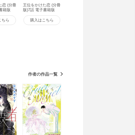
恋 (分冊
王位をかけた恋 (分冊
子書籍版
版)7話 電子書籍版
こちら
購入はこちら
作者の作品一覧