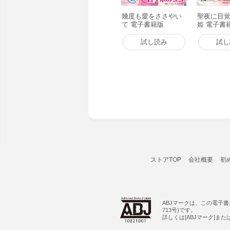
幾度も愛をささやい
聖夜に目
て 電子書籍版
姫 電子書
試し読み
試し
ストアTOP
会社概要
初
ABJマークは、この電子
713号)です。
詳しくは[ABJマーク]ま