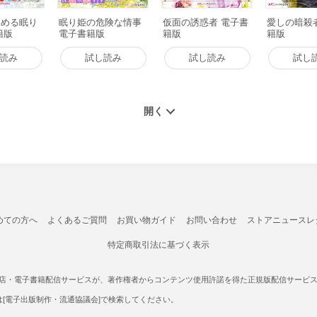
覚める眠り
眠り姫の危険な情事
仮面の誘惑者 電子書
愛しの暗殺
籍版
電子書籍版
籍版
籍版
読み
試し読み
試し読み
試し
めての方へ
よくあるご質問
お買い物ガイド
お問い合わせ
ストアニュースレ
特定商取引法に基づく表示
書店・電子書籍配信サービスが、著作権者からコンテンツ使用許諾を得た正規版配信サービスであ
たは[電子出版制作・流通協議会]で検索してください。