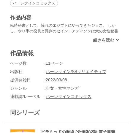
ハーレクインコミックス
作品内容
臨時秘書として、憧れのエジプトにやってきたジョス。 しか
し、やり手の役員と評判のセイン・アディソンは大の女性秘書
嫌い。前の秘書に言い寄られ、こりごりしているらしい。 傲
慢で人づかいが荒いセインに反発するジョスだが、いつしか彼
の魅力にひかれていくように。 この想いに気づかれたら何も
作品情報
かも失ってしまうのに・・・！
ページ数
11ページ
出版社
ハーレクイン/SBクリエイティブ
提供開始日
2022/03/08
ジャンル
少女・女性マンガ
連載誌/レーベル
ハーレクインコミックス
同シリーズ
ピラミッドの魔術 (分冊版)2話 電子書籍